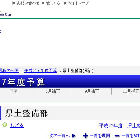
光
過程の公開
平成２７年度予算
県土整備部(累計)
当初
6月補正
9月補正
11月補正
県土整備部
もどる
平成27年度 県土
次の一覧へ
一覧を展開
一覧を省