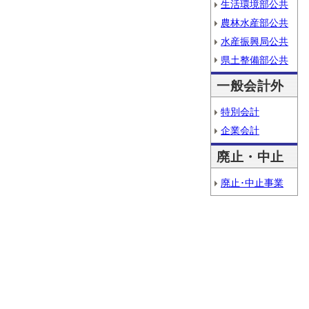
生活環境部公共
農林水産部公共
水産振興局公共
県土整備部公共
一般会計外
特別会計
企業会計
廃止・中止
廃止･中止事業