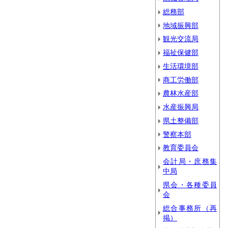
総務部
地域振興部
観光交流局
福祉保健部
生活環境部
商工労働部
農林水産部
水産振興局
県土整備部
警察本部
教育委員会
会計局・庶務集
中局
県会・各種委員
会
総合事務所（再
掲）