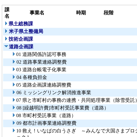
課
事業名
時期
段階
名
県土総務課
米子県土整備局
技術企画課
道路企画課
01 道路関係許認可事務
02 道路事業連絡調整費
03 道路台帳電子化事業
04 各種負担金
05 道路企画課連絡調整費
06 ミッシングリンク解消推進事業
07 県と市町村の事務の連携・共同処理事業（除雪受託
08 [繰越明許費]市町村受託事業費（道路）
08 市町村受託事業（道路）
09 都市計画事業連絡調整費
10 救え！いなばの白うさぎ ～みんなで大国さまプロ