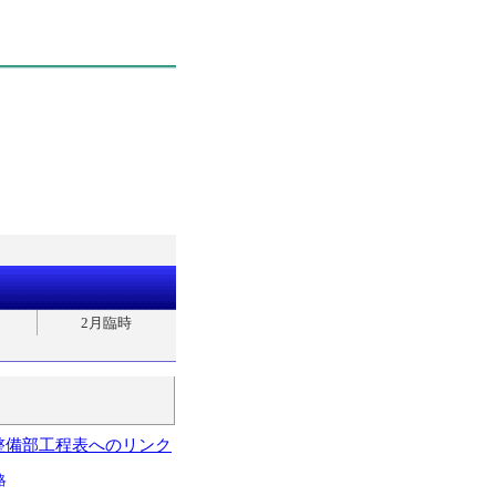
2月臨時
整備部工程表へのリンク
略