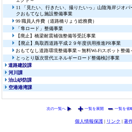
ェクト～
11 「見たい、行きたい、撮りたいっ」山陰海岸ジオパ
クおもてなし施設整備事業
99 職員人件費（道路橋りょう総務費）
「隼ロード」整備事業
【廃止】橋梁耐震補強整備等受託事業
【廃止】鳥取西道路平成２９年度供用推進PR事業
おもてなし道路環境整備事業～無料Wi-Fiスポット整備
とっとり版次世代エネルギーロード整備検討事業
道路建設課
河川課
治山砂防課
空港港湾課
次の一覧へ
一覧を展開
一覧を省
個人情報保護
|
リンク
|
著