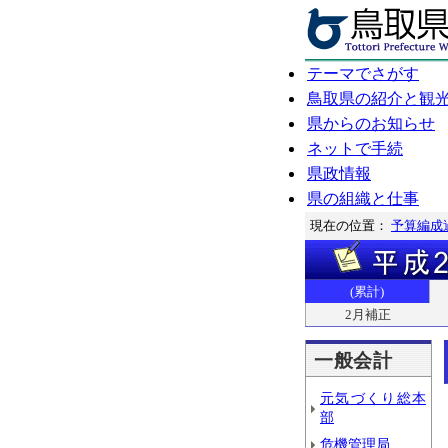
テーマでさがす
鳥取県の紹介と観
県からのお知らせ
ネットで手続
県政情報
県の組織と仕事
現在の位置：
予算編成
(累計)
2月補正
一般会計
元気づくり総本
部
危機管理局