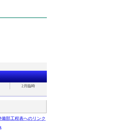
2月臨時
整備部工程表へのリンク
略