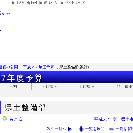
光
過程の公開
平成２７年度予算
県土整備部(累計)
当初
6月補正
9月補正
11月補正
県土整備部
もどる
平成27年度 県土
次の一覧へ
一覧を展開
一覧を省