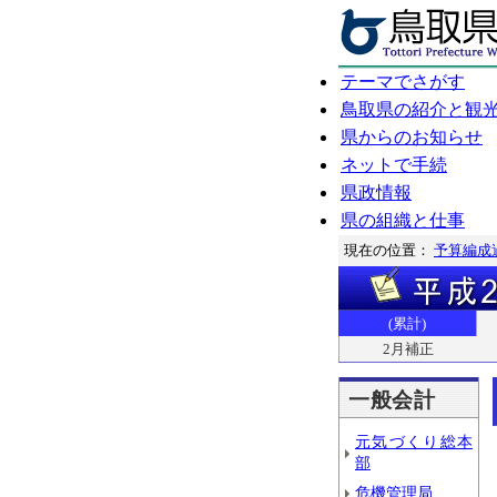
テーマでさがす
鳥取県の紹介と観
県からのお知らせ
ネットで手続
県政情報
県の組織と仕事
現在の位置：
予算編成
(累計)
2月補正
一般会計
元気づくり総本
部
危機管理局