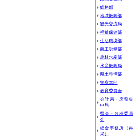
総務部
地域振興部
観光交流局
福祉保健部
生活環境部
商工労働部
農林水産部
水産振興局
県土整備部
警察本部
教育委員会
会計局・庶務集
中局
県会・各種委員
会
総合事務所（再
掲）