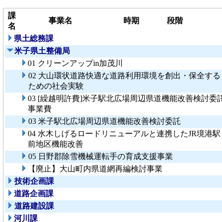
課
事業名
時期
段階
名
県土総務課
米子県土整備局
01 クリーンアップin加茂川
02 大山環状道路快適な道路利用環境を創出・保全する
ための社会実験
03 [繰越明許費]米子駅北広場周辺県道機能改善検討委
事業費
03 米子駅北広場周辺県道機能改善検討委託
04 水木しげるロードリニューアルと連携したJR境港駅
前地区機能改善
05 日野郡除雪機械運転手の育成支援事業
【廃止】大山町内県道網再編検討事業
技術企画課
道路企画課
道路建設課
河川課