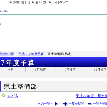
光
過程の公開
平成２７年度予算
県土整備部(累計)
当初
6月補正
9月補正
11月補正
県土整備部
もどる
平成27年度 県土
次の一覧へ
一覧を展開
一覧を省