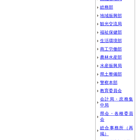
総務部
地域振興部
観光交流局
福祉保健部
生活環境部
商工労働部
農林水産部
水産振興局
県土整備部
警察本部
教育委員会
会計局・庶務集
中局
県会・各種委員
会
総合事務所（再
掲）