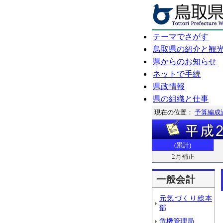
テーマでさがす
鳥取県の紹介と観
県からのお知らせ
ネットで手続
県政情報
県の組織と仕事
現在の位置：
予算編成
(累計)
2月補正
一般会計
元気づくり総本
部
危機管理局