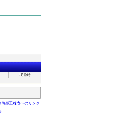
2月臨時
整備部工程表へのリンク
略