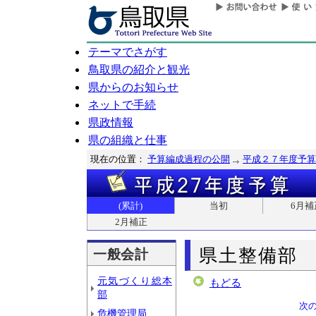
テーマでさがす
鳥取県の紹介と観光
県からのお知らせ
ネットで手続
県政情報
県の組織と仕事
現在の位置：
予算編成過程の公開
平成２７年度予算
(累計)
当初
6月補
2月補正
県土整備部
一般会計
元気づくり総本
もどる
部
次
危機管理局