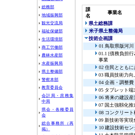
総務部
課
事業名
地域振興部
名
観光交流局
県土総務課
米子県土整備局
福祉保健部
技術企画課
生活環境部
01 鳥取県版河
商工労働部
01.1 [債務
農林水産部
事業
水産振興局
02 住民ととも
県土整備部
03 職員技術力
警察本部
04 企画・調整費
教育委員会
05 タブレット
会計局・庶務集
06 将来の建設
中局
07 国土強靱化
県会・各種委員
08 コンクリー
会
09 新技術等実
総合事務所（再
10 建設技術セ
掲）