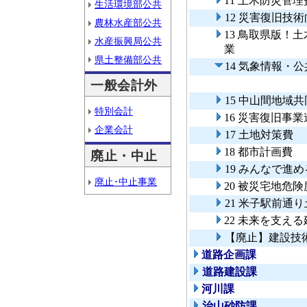
11 土木防災管理
生活環境部公共
12 災害復旧技
農林水産部公共
13 鳥取県版！
水産振興局公共
業
県土整備部公共
14 気象情報・
一般会計外
15 中山間地域
特別会計
16 災害復旧事
企業会計
17 土地対策費
18 都市計画費
廃止・中止
19 みんなで進
廃止･中止事業
20 被災宅地危
21 米子駅前通
22 未来を支え
【廃止】建設技
道路企画課
道路建設課
河川課
治山砂防課