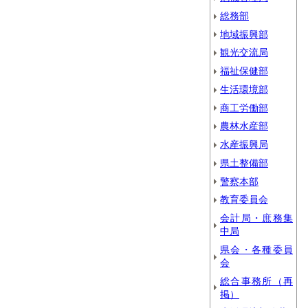
総務部
地域振興部
観光交流局
福祉保健部
生活環境部
商工労働部
農林水産部
水産振興局
県土整備部
警察本部
教育委員会
会計局・庶務集
中局
県会・各種委員
会
総合事務所（再
掲）