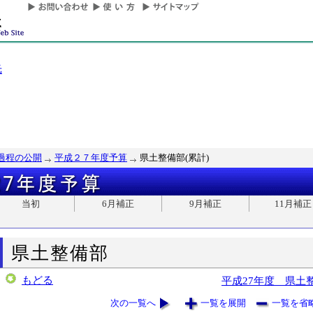
光
過程の公開
平成２７年度予算
県土整備部(累計)
当初
6月補正
9月補正
11月補正
県土整備部
もどる
平成27年度 県土
次の一覧へ
一覧を展開
一覧を省