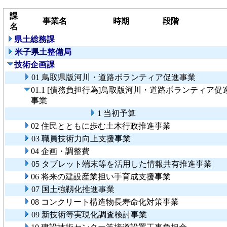
課
事業名
時期
段階
名
県土総務課
米子県土整備局
技術企画課
01 鳥取県版河川・道路ボランティア促進事業
01.1 [債務負担行為]鳥取版河川・道路ボランティア促
事業
1 当初予算
02 住民とともに歩む土木行政推進事業
03 職員技術力向上支援事業
04 企画・調整費
05 タブレット端末等を活用した情報共有推進事業
06 将来の建設産業担い手育成支援事業
07 国土強靱化推進事業
08 コンクリート構造物長寿命化対策事業
09 新技術等実現化調査検討事業