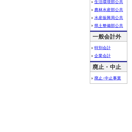
生活環境部公共
農林水産部公共
水産振興局公共
県土整備部公共
一般会計外
特別会計
企業会計
廃止・中止
廃止･中止事業