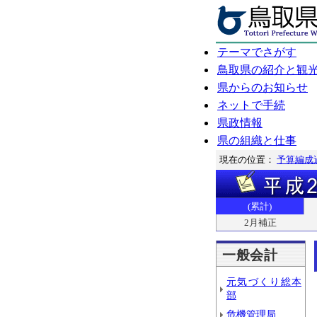
テーマでさがす
鳥取県の紹介と観
県からのお知らせ
ネットで手続
県政情報
県の組織と仕事
現在の位置：
予算編成
(累計)
2月補正
一般会計
元気づくり総本
部
危機管理局