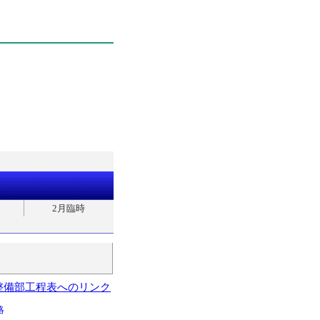
2月臨時
整備部工程表へのリンク
略