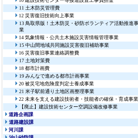
10 建設技術センター等接道設置工事負担金
11 土木防災管理費
12 災害復旧技術向上事業
13 鳥取県版！土木防災・砂防ボランティア活動推進
業
14 気象情報・公共土木施設災害情報管理事業
15 中山間地域共同施設災害復旧補助事業
16 災害復旧事業連絡調整費
17 土地対策費
18 都市計画費
19 みんなで進める都市計画事業
20 被災宅地危険度判定士養成事業
21 米子駅前通り土地区画整理事業
22 未来を支える建設技術者・技能者の確保・育成事
【廃止】建設技術センター空調設備改修事業
道路企画課
道路建設課
河川課
治山砂防課