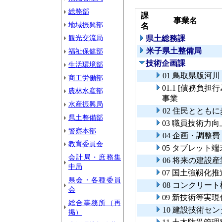
総務部
課
事業名
地域振興部
名
観光交流局
県土総務課
米子県土整備局
福祉保健部
技術企画課
生活環境部
01 鳥取県版河
商工労働部
01.1 [債務
農林水産部
事業
水産振興局
02 住民ととも
県土整備部
03 職員技術力
警察本部
04 企画・調整費
教育委員会
05 タブレット
会計局・庶務集
06 将来の建設
中局
07 国土強靱化
県会・各種委員
08 コンクリー
会
09 新技術等実
総合事務所（再
10 建設技術セ
掲）