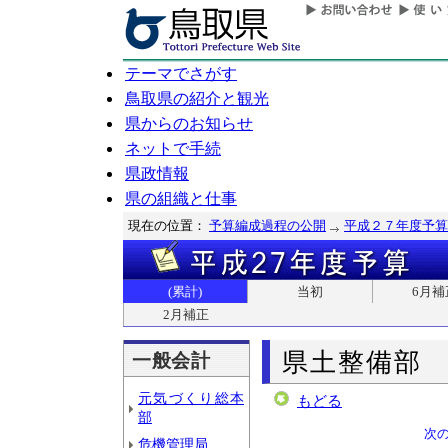
テーマでさがす
鳥取県の紹介と観光
県からのお知らせ
ネットで手続
県政情報
県の組織と仕事
現在の位置：
予算編成過程の公開
平成２７年度予算
(累計)
当初
6月補
2月補正
県土整備部
一般会計
元気づくり総本
もどる
部
次
危機管理局