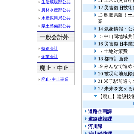
11 土木防災管理
生活環境部公共
12 災害復旧技
農林水産部公共
13 鳥取県版！
水産振興局公共
業
県土整備部公共
14 気象情報・
15 中山間地域
一般会計外
16 災害復旧事
特別会計
17 土地対策費
企業会計
18 都市計画費
19 みんなで進
廃止・中止
20 被災宅地危
廃止･中止事業
21 米子駅前通
22 未来を支え
【廃止】建設技
道路企画課
道路建設課
河川課
治山砂防課