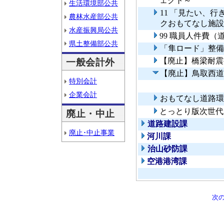
ェクト～
生活環境部公共
11 「見たい、
農林水産部公共
クおもてなし施設
水産振興局公共
99 職員人件費
県土整備部公共
「隼ロード」整備
【廃止】橋梁耐震
一般会計外
【廃止】鳥取西道
特別会計
企業会計
おもてなし道路環
とっとり版次世代
廃止・中止
道路建設課
廃止･中止事業
河川課
治山砂防課
空港港湾課
次