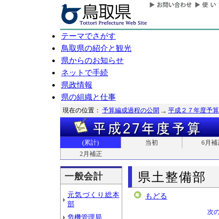
テーマでさがす
鳥取県の紹介と観光
県からのお知らせ
ネットで手続
県政情報
県の組織と仕事
現在の位置：
予算編成過程の公開
平成２７年度予算
(累計)
当初
6月補
2月補正
県土整備部
一般会計
元気づくり総本
もどる
部
次
危機管理局