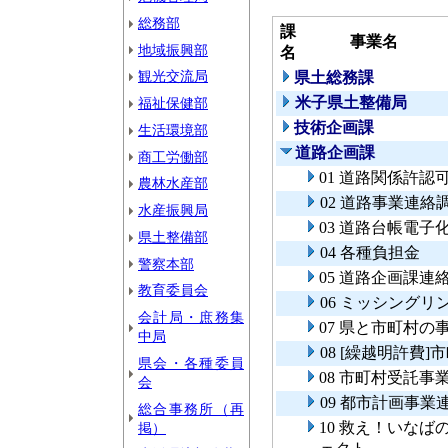
総務部
課
事業名
地域振興部
名
観光交流局
県土総務課
米子県土整備局
福祉保健部
技術企画課
生活環境部
道路企画課
商工労働部
01 道路関係許認
農林水産部
02 道路事業連絡
水産振興局
03 道路台帳電子
県土整備部
04 各種負担金
警察本部
05 道路企画課連
教育委員会
06 ミッシング
会計局・庶務集
07 県と市町村
中局
08 [繰越明許費
県会・各種委員
08 市町村受託事
会
09 都市計画事業
総合事務所（再
10 救え！いな
掲）