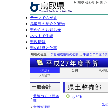
テーマでさがす
鳥取県の紹介と観光
県からのお知らせ
ネットで手続
県政情報
県の組織と仕事
現在の位置：
予算編成過程の公開
平成２７年度予算
(累計)
当初
6月補
2月補正
県土整備部
一般会計
元気づくり総本
もどる
部
次
危機管理局