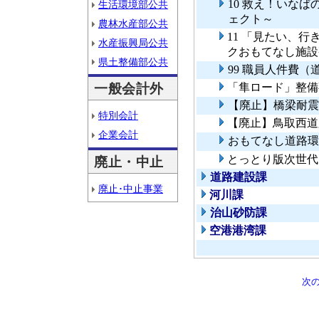
10 救え！いな
生活環境部公共
ェクト～
農林水産部公共
11 「見たい、
水産振興局公共
クおもてなし施設
県土整備部公共
99 職員人件費
一般会計外
「隼ロード」整備
【廃止】橋梁耐震
特別会計
【廃止】鳥取西道
企業会計
おもてなし道路環
とっとり版次世代
廃止・中止
道路建設課
廃止･中止事業
河川課
治山砂防課
空港港湾課
次