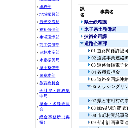
総務部
課
事業名
地域振興部
名
観光交流局
県土総務課
米子県土整備局
福祉保健部
技術企画課
生活環境部
道路企画課
商工労働部
01 道路関係許認
農林水産部
02 道路事業連絡
水産振興局
03 道路台帳電子
県土整備部
04 各種負担金
警察本部
05 道路企画課連
教育委員会
06 ミッシング
会計局・庶務集
中局
07 県と市町村
県会・各種委員
08 [繰越明許費
会
08 市町村受託事
総合事務所（再
掲）
09 都市計画事業