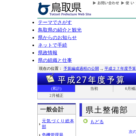
テーマでさがす
鳥取県の紹介と観光
県からのお知らせ
ネットで手続
県政情報
県の組織と仕事
現在の位置：
予算編成過程の公開
平成２７年度予算
(累計)
当初
6月補
2月補正
県土整備部
一般会計
元気づくり総本
もどる
部
次
危機管理局