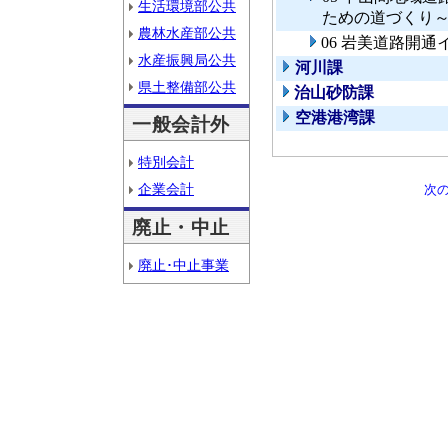
生活環境部公共
ための道づくり
農林水産部公共
06 岩美道路開
水産振興局公共
河川課
県土整備部公共
治山砂防課
空港港湾課
一般会計外
特別会計
企業会計
次
廃止・中止
廃止･中止事業