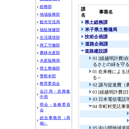
総務部
課
事業名
地域振興部
名
観光交流局
県土総務課
米子県土整備局
福祉保健部
技術企画課
生活環境部
道路企画課
商工労働部
道路建設課
農林水産部
01 [繰越明許
水産振興局
るさとの緑を守
県土整備部
01 在来種によ
警察本部
る～
教育委員会
02 譲与促進費（
会計局・庶務集
03 [繰越明許費
中局
03 日本電信電
県会・各種委員
04 市町村受託事
会
総合事務所（再
掲）
05 中山間地域