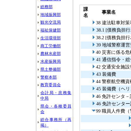
総務部
課
事業名
地域振興部
名
観光交流局
38 違法駐車対
38.1 [債務
福祉保健部
38.2 [債務負
生活環境部
39 地域警察運営
商工労働部
40 災害に係る
農林水産部
41 通信指令・
水産振興局
42 交通安全施
県土整備部
43 装備費
警察本部
44 警察航空機
教育委員会
45 装備費（
会計局・庶務集
46 免許センタ
中局
46 免許センタ
県会・各種委員
99 職員人件費
会
総合事務所（再
掲）