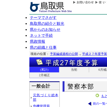
テーマでさがす
鳥取県の紹介と観光
県からのお知らせ
ネットで手続
県政情報
県の組織と仕事
現在の位置：
予算編成過程の公開
平成２７年度予算
(累計)
当初
6月補
2月補正
警察本部
一般会計
元気づくり総本
も
部
前の一覧
危機管理局