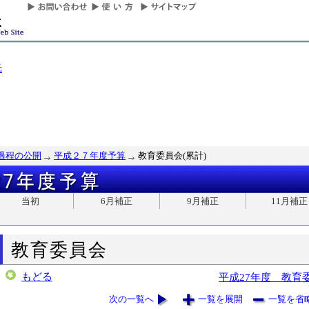
光
過程の公開
平成２７年度予算
教育委員会(累計)
当初
6月補正
9月補正
11月補正
教育委員会
もどる
平成27年度 教育
次の一覧へ
一覧を展開
一覧を省