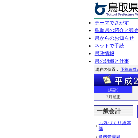
テーマでさがす
鳥取県の紹介と観
県からのお知らせ
ネットで手続
県政情報
県の組織と仕事
現在の位置：
予算編成
(累計)
2月補正
一般会計
元気づくり総本
部
危機管理局