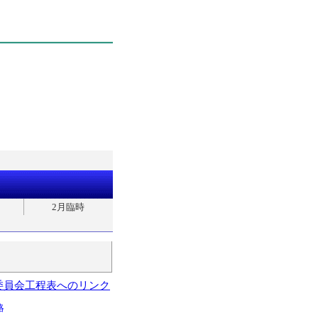
2月臨時
委員会工程表へのリンク
略