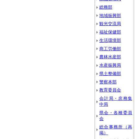
総務部
地域振興部
観光交流局
福祉保健部
生活環境部
商工労働部
農林水産部
水産振興局
県土整備部
警察本部
教育委員会
会計局・庶務集
中局
県会・各種委員
会
総合事務所（再
掲）