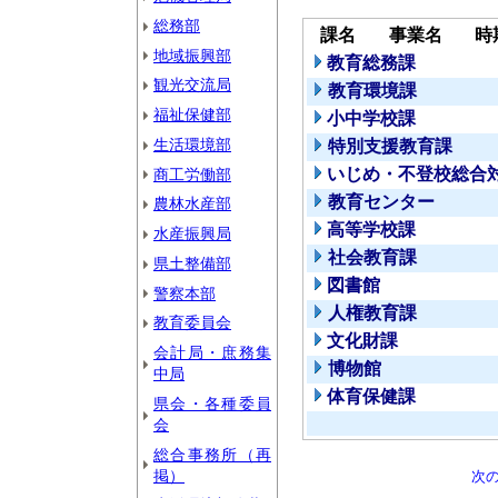
総務部
課名
事業名
時
地域振興部
教育総務課
観光交流局
教育環境課
福祉保健部
小中学校課
生活環境部
特別支援教育課
いじめ・不登校総合
商工労働部
教育センター
農林水産部
高等学校課
水産振興局
社会教育課
県土整備部
図書館
警察本部
人権教育課
教育委員会
文化財課
会計局・庶務集
博物館
中局
体育保健課
県会・各種委員
会
総合事務所（再
掲）
次