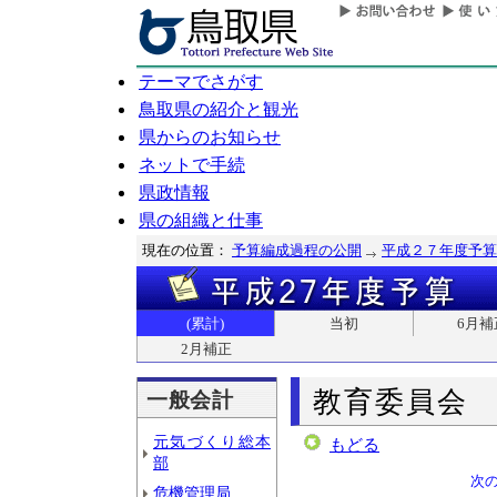
テーマでさがす
鳥取県の紹介と観光
県からのお知らせ
ネットで手続
県政情報
県の組織と仕事
現在の位置：
予算編成過程の公開
平成２７年度予算
(累計)
当初
6月補
2月補正
教育委員会
一般会計
元気づくり総本
もどる
部
次
危機管理局