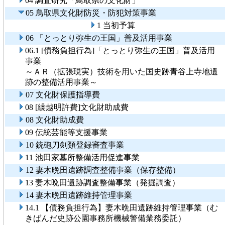
04 調査研究「鳥取県の文化財」
05 鳥取県文化財防災・防犯対策事業
1 当初予算
06 「とっとり弥生の王国」普及活用事業
06.1 [債務負担行為]「とっとり弥生の王国」普及活用
事業
～ＡＲ（拡張現実）技術を用いた国史跡青谷上寺地遺
跡の整備活用事業～
07 文化財保護指導費
08 [繰越明許費]文化財助成費
08 文化財助成費
09 伝統芸能等支援事業
10 銃砲刀剣類登録審査事業
11 池田家墓所整備活用促進事業
12 妻木晩田遺跡調査整備事業（保存整備）
13 妻木晩田遺跡調査整備事業（発掘調査）
14 妻木晩田遺跡維持管理事業
14.1 【債務負担行為】妻木晩田遺跡維持管理事業（む
きばんだ史跡公園事務所機械警備業務委託）