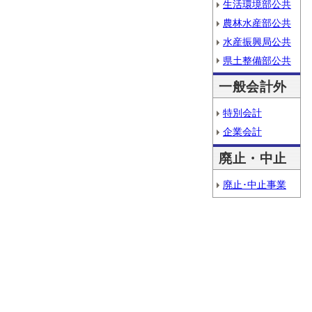
生活環境部公共
農林水産部公共
水産振興局公共
県土整備部公共
一般会計外
特別会計
企業会計
廃止・中止
廃止･中止事業