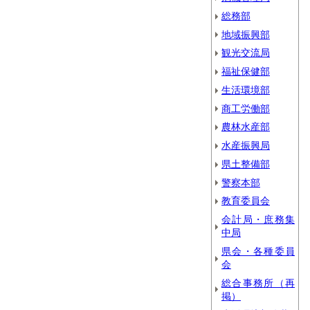
総務部
地域振興部
観光交流局
福祉保健部
生活環境部
商工労働部
農林水産部
水産振興局
県土整備部
警察本部
教育委員会
会計局・庶務集
中局
県会・各種委員
会
総合事務所（再
掲）