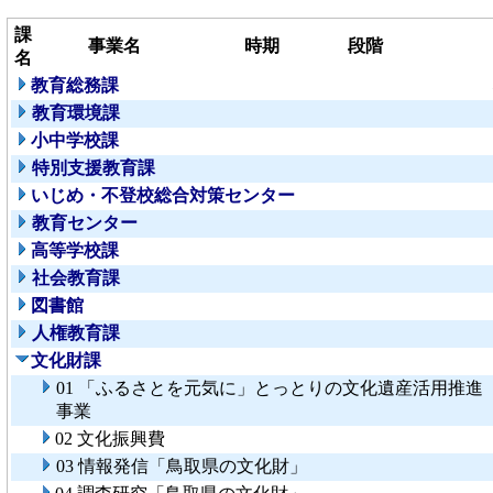
課
事業名
時期
段階
名
教育総務課
教育環境課
小中学校課
特別支援教育課
いじめ・不登校総合対策センター
教育センター
高等学校課
社会教育課
図書館
人権教育課
文化財課
01 「ふるさとを元気に」とっとりの文化遺産活用推進
事業
02 文化振興費
03 情報発信「鳥取県の文化財」