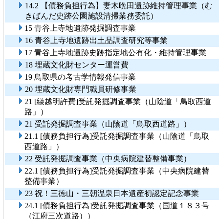
14.2 【債務負担行為】妻木晩田遺跡維持管理事業（む
きばんだ史跡公園施設清掃業務委託）
15 青谷上寺地遺跡発掘調査事業
16 青谷上寺地遺跡出土品調査研究等事業
17 青谷上寺地遺跡史跡指定地公有化・維持管理事業
18 埋蔵文化財センター運営費
19 鳥取県の考古学情報発信事業
20 埋蔵文化財専門職員研修事業
21 [繰越明許費]受託発掘調査事業（山陰道「鳥取西道
路」）
21 受託発掘調査事業（山陰道「鳥取西道路」）
21.1 [債務負担行為]受託発掘調査事業（山陰道「鳥取
西道路」）
22 受託発掘調査事業（中央病院建替整備事業）
22.1 [債務負担行為]受託発掘調査事業（中央病院建替
整備事業）
23 祝！三徳山・三朝温泉日本遺産初認定記念事業
24.1 [債務負担行為]受託発掘調査事業（国道１８３号
（江府三次道路））