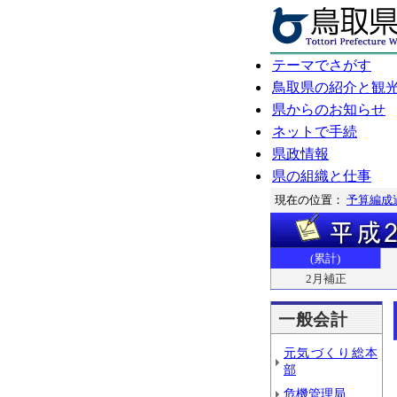
テーマでさがす
鳥取県の紹介と観
県からのお知らせ
ネットで手続
県政情報
県の組織と仕事
現在の位置：
予算編成
(累計)
2月補正
一般会計
元気づくり総本
部
危機管理局