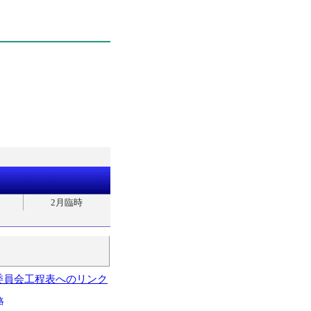
2月臨時
委員会工程表へのリンク
略