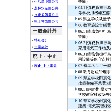
整備）
生活環境部公共
04.1 [債務負
農林水産部公共
等学校用機器整備
水産振興局公共
05 県立学校裁量
県土整備部公共
06 教育施設営繕費
一般会計外
06.1 [債務負
警備）
特別会計
06.2 [債務負
企業会計
家用電気工作物及
06.3 [債務負
廃止・中止
用設備等保守点検
07 省エネルギー
廃止･中止事業
08 教育財産管理
09 県立学校耐震
改築整備事業費)(
09.1 [継続費]
学校教室棟改築整備
10 県立学校耐
建築･電気実習棟