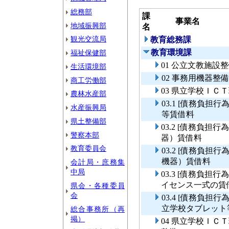
総務部
課
事業名
地域振興部
名
観光交流局
教育総務課
教育環境課
福祉保健部
01 公立文教施設
生活環境部
02 事務用機器整
商工労働部
03 県立学校ＩＣ
農林水産部
03.1 [債務負
水産振興局
等賃借料
県土整備部
03.2 [債務負
警察本部
器）賃借料
教育委員会
03.2 [債務負
機器）賃借料
会計局・庶務集
中局
03.3 [債務負
イセンス一式の賃
県会・各種委員
会
03.4 [債務負
立学校タブレット
総合事務所（再
掲）
04 県立学校Ｉ