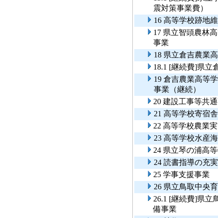
震対策事業費）
16 高等学校跡地
17 県立智頭農
事業
18 県立倉吉農業
18.1 [継続費
19 倉吉農業高
事業（継続）
20 建設工事等共
21 高等学校寄宿
22 高等学校農業
23 高等学校水産
24 県立琴の浦高
24 読書指導の充
25 学事支援事業
26 県立鳥取中
26.1 [継続費
備事業