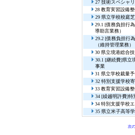
27 技術スペシャ
28 教育実習設備
29 県立学校校庭
29.1 [債務負
導助言業務）
29.2 [債務負
（維持管理業務）
30 県立境港総
30.1 [継続費
事業
31 県立学校裁
32 特別支援学校
33 教育実習設備
34 [繰越明許費
34 特別支援学校
35 県立米子高等
次