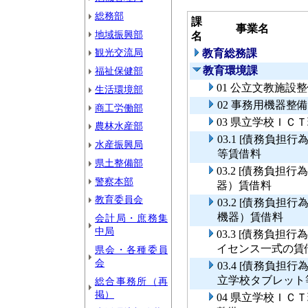
総務部
課
事業名
地域振興部
名
観光交流局
教育総務課
教育環境課
福祉保健部
01 公立文教施設
生活環境部
02 事務用機器整
商工労働部
03 県立学校ＩＣ
農林水産部
03.1 [債務負
水産振興局
等賃借料
県土整備部
03.2 [債務負
警察本部
器）賃借料
教育委員会
03.2 [債務負
機器）賃借料
会計局・庶務集
中局
03.3 [債務負
イセンス一式の賃
県会・各種委員
会
03.4 [債務負
立学校タブレット
総合事務所（再
掲）
04 県立学校Ｉ