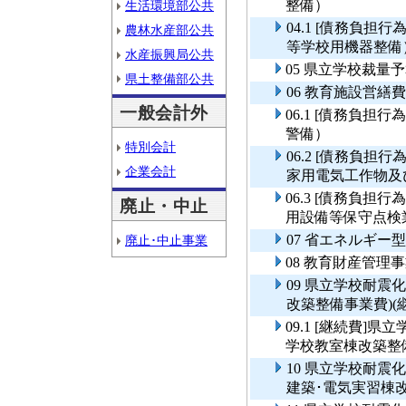
整備）
生活環境部公共
04.1 [債務負
農林水産部公共
等学校用機器整備
水産振興局公共
05 県立学校裁量
県土整備部公共
06 教育施設営繕費
一般会計外
06.1 [債務負
警備）
特別会計
06.2 [債務負
企業会計
家用電気工作物及
06.3 [債務負
廃止・中止
用設備等保守点検
07 省エネルギー
廃止･中止事業
08 教育財産管理
09 県立学校耐震
改築整備事業費)(
09.1 [継続費]
学校教室棟改築整備
10 県立学校耐
建築･電気実習棟