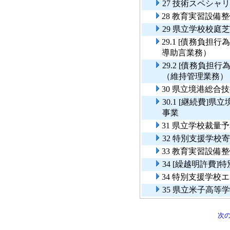
27 技術スペシャ
28 教育実習設備
29 県立学校校庭
29.1 [債務負
導助言業務）
29.2 [債務負
（維持管理業務）
30 県立境港総
30.1 [継続費
事業
31 県立学校裁
32 特別支援学校
33 教育実習設備
34 [繰越明許費
34 特別支援学校
35 県立米子高等
次