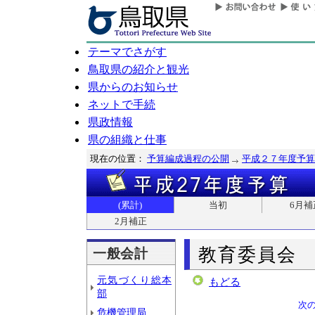
テーマでさがす
鳥取県の紹介と観光
県からのお知らせ
ネットで手続
県政情報
県の組織と仕事
現在の位置：
予算編成過程の公開
平成２７年度予算
(累計)
当初
6月補
2月補正
教育委員会
一般会計
元気づくり総本
もどる
部
次
危機管理局