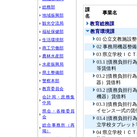
総務部
課
事業名
地域振興部
名
観光交流局
教育総務課
教育環境課
福祉保健部
01 公立文教施設
生活環境部
02 事務用機器整
商工労働部
03 県立学校ＩＣ
農林水産部
03.1 [債務負
水産振興局
等賃借料
県土整備部
03.2 [債務負
警察本部
器）賃借料
教育委員会
03.2 [債務負
機器）賃借料
会計局・庶務集
中局
03.3 [債務負
イセンス一式の賃
県会・各種委員
会
03.4 [債務負
立学校タブレット
総合事務所（再
掲）
04 県立学校Ｉ