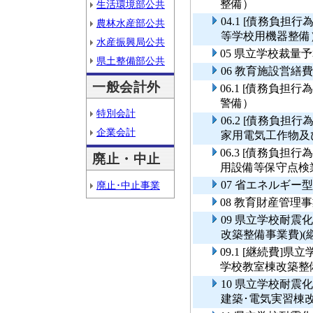
整備）
生活環境部公共
04.1 [債務負
農林水産部公共
等学校用機器整備
水産振興局公共
05 県立学校裁量
県土整備部公共
06 教育施設営繕費
一般会計外
06.1 [債務負
警備）
特別会計
06.2 [債務負
企業会計
家用電気工作物及
06.3 [債務負
廃止・中止
用設備等保守点検
07 省エネルギー
廃止･中止事業
08 教育財産管理
09 県立学校耐震
改築整備事業費)(
09.1 [継続費]
学校教室棟改築整備
10 県立学校耐
建築･電気実習棟