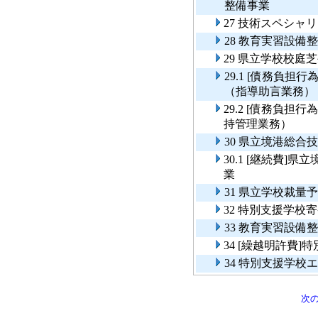
整備事業
27 技術スペシャ
28 教育実習設備
29 県立学校校庭
29.1 [債務負
（指導助言業務）
29.2 [債務負
持管理業務）
30 県立境港総
30.1 [継続費
業
31 県立学校裁
32 特別支援学校
33 教育実習設備
34 [繰越明許費
34 特別支援学校
次