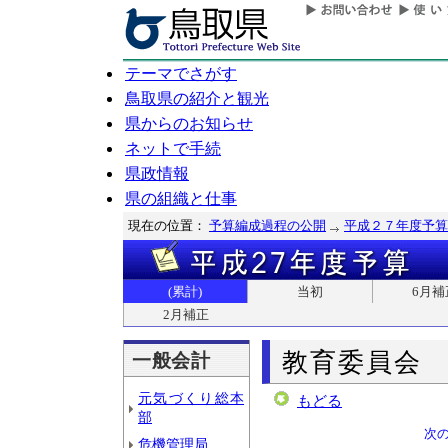
テーマでさがす
鳥取県の紹介と観光
県からのお知らせ
ネットで手続
県政情報
県の組織と仕事
現在の位置：
予算編成過程の公開
平成２７年度予算
(累計)
当初
6月補
2月補正
教育委員会
一般会計
元気づくり総本
もどる
部
次
危機管理局