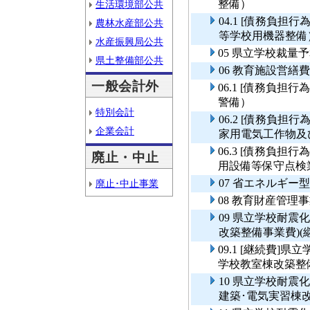
整備）
生活環境部公共
04.1 [債務負
農林水産部公共
等学校用機器整備
水産振興局公共
05 県立学校裁量
県土整備部公共
06 教育施設営繕費
一般会計外
06.1 [債務負
警備）
特別会計
06.2 [債務負
企業会計
家用電気工作物及
06.3 [債務負
廃止・中止
用設備等保守点検
07 省エネルギー
廃止･中止事業
08 教育財産管理
09 県立学校耐震
改築整備事業費)(
09.1 [継続費]
学校教室棟改築整備
10 県立学校耐
建築･電気実習棟