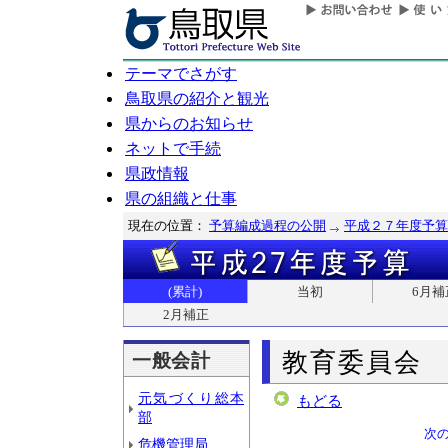
テーマでさがす
鳥取県の紹介と観光
県からのお知らせ
ネットで手続
県政情報
県の組織と仕事
現在の位置：
予算編成過程の公開
平成２７年度予算
(累計)
当初
6月補
2月補正
教育委員会
一般会計
元気づくり総本
もどる
部
次
危機管理局