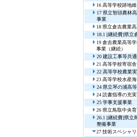
16 高等学校跡地
17 県立智頭農
事業
18 県立倉吉農業
18.1 [継続費
19 倉吉農業高
事業（継続）
20 建設工事等共
21 高等学校寄宿
22 高等学校農業
23 高等学校水産
24 県立琴の浦高
24 読書指導の充
25 学事支援事業
26 県立鳥取中
26.1 [継続費
整備事業
27 技術スペシャ