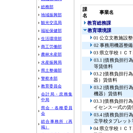
総務部
課
事業名
地域振興部
名
観光交流局
教育総務課
教育環境課
福祉保健部
01 公立文教施設
生活環境部
02 事務用機器整
商工労働部
03 県立学校ＩＣ
農林水産部
03.1 [債務負
水産振興局
等賃借料
県土整備部
03.2 [債務負
警察本部
器）賃借料
教育委員会
03.2 [債務負
機器）賃借料
会計局・庶務集
中局
03.3 [債務負
イセンス一式の賃
県会・各種委員
会
03.4 [債務負
立学校タブレット
総合事務所（再
掲）
04 県立学校Ｉ