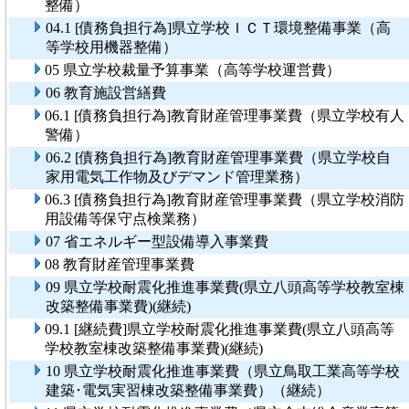
整備）
04.1 [債務負担行為]県立学校ＩＣＴ環境整備事業（高
等学校用機器整備）
05 県立学校裁量予算事業（高等学校運営費）
06 教育施設営繕費
06.1 [債務負担行為]教育財産管理事業費（県立学校有人
警備）
06.2 [債務負担行為]教育財産管理事業費（県立学校自
家用電気工作物及びデマンド管理業務）
06.3 [債務負担行為]教育財産管理事業費（県立学校消防
用設備等保守点検業務）
07 省エネルギー型設備導入事業費
08 教育財産管理事業費
09 県立学校耐震化推進事業費(県立八頭高等学校教室棟
改築整備事業費)(継続)
09.1 [継続費]県立学校耐震化推進事業費(県立八頭高等
学校教室棟改築整備事業費)(継続)
10 県立学校耐震化推進事業費（県立鳥取工業高等学校
建築･電気実習棟改築整備事業費）（継続）