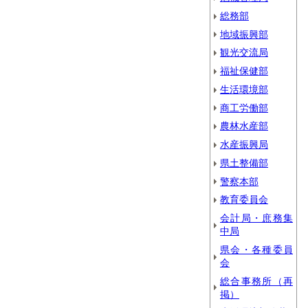
総務部
地域振興部
観光交流局
福祉保健部
生活環境部
商工労働部
農林水産部
水産振興局
県土整備部
警察本部
教育委員会
会計局・庶務集
中局
県会・各種委員
会
総合事務所（再
掲）