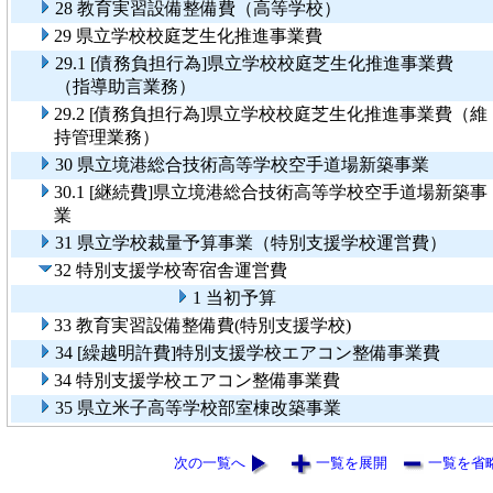
28 教育実習設備整備費（高等学校）
29 県立学校校庭芝生化推進事業費
29.1 [債務負担行為]県立学校校庭芝生化推進事業費
（指導助言業務）
29.2 [債務負担行為]県立学校校庭芝生化推進事業費（維
持管理業務）
30 県立境港総合技術高等学校空手道場新築事業
30.1 [継続費]県立境港総合技術高等学校空手道場新築事
業
31 県立学校裁量予算事業（特別支援学校運営費）
32 特別支援学校寄宿舎運営費
1 当初予算
33 教育実習設備整備費(特別支援学校)
34 [繰越明許費]特別支援学校エアコン整備事業費
34 特別支援学校エアコン整備事業費
35 県立米子高等学校部室棟改築事業
次の一覧へ
一覧を展開
一覧を省