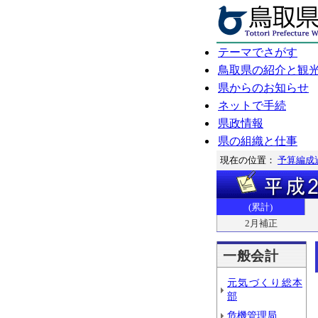
テーマでさがす
鳥取県の紹介と観
県からのお知らせ
ネットで手続
県政情報
県の組織と仕事
現在の位置：
予算編成
(累計)
2月補正
一般会計
元気づくり総本
部
危機管理局