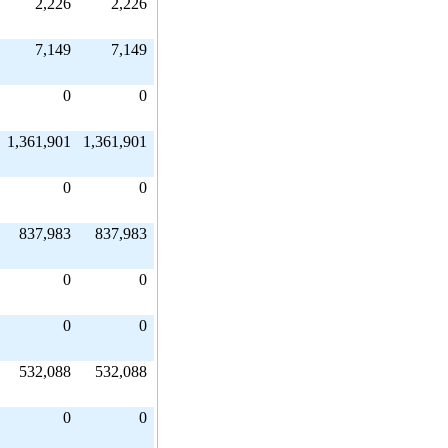
2,226
2,226
7,149
7,149
0
0
1,361,901
1,361,901
0
0
837,983
837,983
0
0
0
0
532,088
532,088
0
0