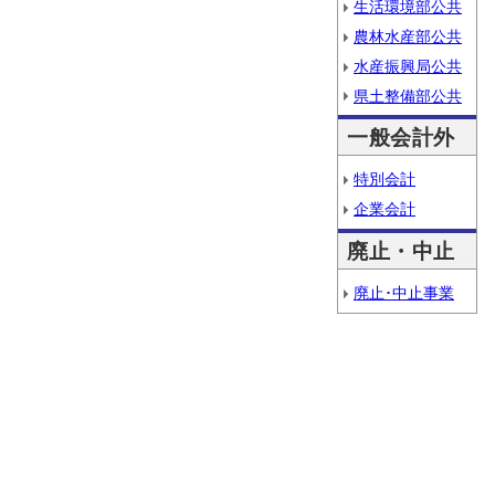
生活環境部公共
農林水産部公共
水産振興局公共
県土整備部公共
一般会計外
特別会計
企業会計
廃止・中止
廃止･中止事業