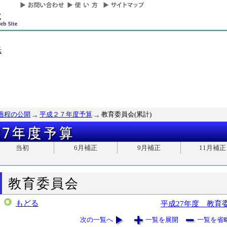
光
過程の公開
平成２７年度予算
教育委員会(累計)
当初
6月補正
9月補正
11月補正
教育委員会
もどる
平成27年度 教育
次の一覧へ
一覧を展開
一覧を省