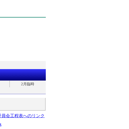
2月臨時
委員会工程表へのリンク
略