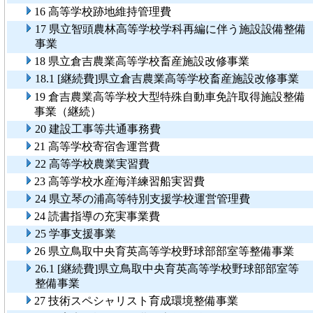
16 高等学校跡地維持管理費
17 県立智頭農林高等学校学科再編に伴う施設設備整備
事業
18 県立倉吉農業高等学校畜産施設改修事業
18.1 [継続費]県立倉吉農業高等学校畜産施設改修事業
19 倉吉農業高等学校大型特殊自動車免許取得施設整備
事業（継続）
20 建設工事等共通事務費
21 高等学校寄宿舎運営費
22 高等学校農業実習費
23 高等学校水産海洋練習船実習費
24 県立琴の浦高等特別支援学校運営管理費
24 読書指導の充実事業費
25 学事支援事業
26 県立鳥取中央育英高等学校野球部部室等整備事業
26.1 [継続費]県立鳥取中央育英高等学校野球部部室等
整備事業
27 技術スペシャリスト育成環境整備事業