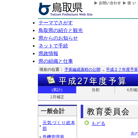
テーマでさがす
鳥取県の紹介と観光
県からのお知らせ
ネットで手続
県政情報
県の組織と仕事
現在の位置：
予算編成過程の公開
平成２７年度予算
(累計)
当初
6月補
2月補正
教育委員会
一般会計
元気づくり総本
もどる
部
次
危機管理局