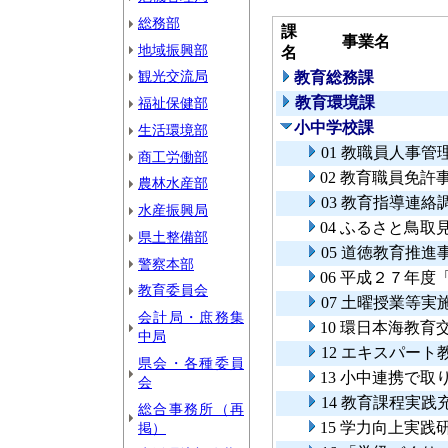
総務部
課
事業名
地域振興部
名
観光交流局
教育総務課
教育環境課
福祉保健部
小中学校課
生活環境部
01 教職員人事管
商工労働部
02 教育職員免許
農林水産部
03 教育指導連絡
水産振興局
04 ふるさと鳥取
県土整備部
05 道徳教育推進
警察本部
06 平成２７年
教育委員会
07 土曜授業等実
会計局・庶務集
10 環日本海教育
中局
12 エキスパー
県会・各種委員
13 小中連携で
会
14 教育課程実践
総合事務所（再
15 学力向上実践
掲）