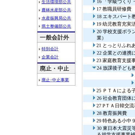
16 「学級づく
生活環境部公共
17 教職員研修費
農林水産部公共
18 エキスパー
水産振興局公共
19 幼児教育充実
県土整備部公共
20 学校支援ボ
一般会計外
業）
21 とっとりふ
特別会計
22 企業との連
企業会計
23 家庭教育支
廃止・中止
24 放課後子ど
廃止･中止事業
25 ＰＴＡによ
26 社会教育団
27 PＴＡ日韓交
28 教育振興費
29 特色ある小
30 東日本大震
る就学支援事業