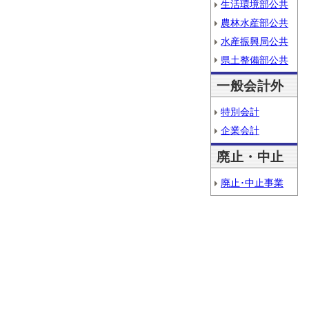
生活環境部公共
農林水産部公共
水産振興局公共
県土整備部公共
一般会計外
特別会計
企業会計
廃止・中止
廃止･中止事業