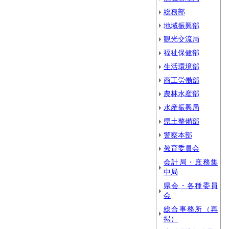
総務部
地域振興部
観光交流局
福祉保健部
生活環境部
商工労働部
農林水産部
水産振興局
県土整備部
警察本部
教育委員会
会計局・庶務集
中局
県会・各種委員
会
総合事務所（再
掲）