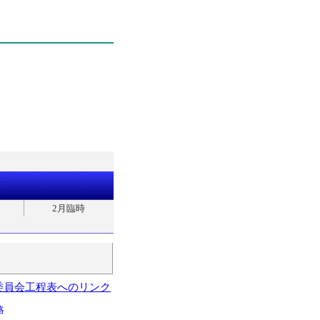
2月臨時
委員会工程表へのリンク
略