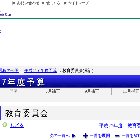
光
過程の公開
平成２７年度予算
教育委員会(累計)
当初
6月補正
9月補正
11月補正
教育委員会
もどる
平成27年度 教育
次の一覧へ
一覧を展開
一覧を省