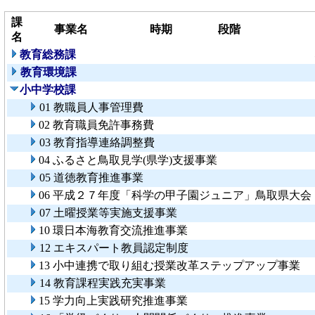
課
事業名
時期
段階
名
教育総務課
教育環境課
小中学校課
01 教職員人事管理費
02 教育職員免許事務費
03 教育指導連絡調整費
04 ふるさと鳥取見学(県学)支援事業
05 道徳教育推進事業
06 平成２７年度「科学の甲子園ジュニア」鳥取県大会
07 土曜授業等実施支援事業
10 環日本海教育交流推進事業
12 エキスパート教員認定制度
13 小中連携で取り組む授業改革ステップアップ事業
14 教育課程実践充実事業
15 学力向上実践研究推進事業