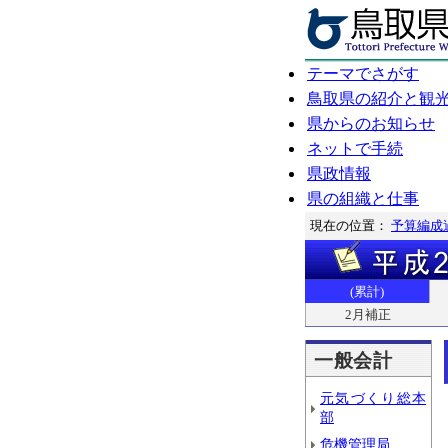
テーマでさがす
鳥取県の紹介と観
県からのお知らせ
ネットで手続
県政情報
県の組織と仕事
現在の位置：
予算編成
(累計)
2月補正
一般会計
元気づくり総本
部
危機管理局