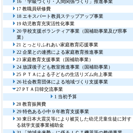
16 「学級づくり・人間関係づくり」推進事業
17 教職員研修費
18 エキスパート教員ステップアップ事業
19 幼児教育充実活性化事業
20 学校支援ボランティア事業（国補助事業及び県事
業）
21 とっとりふれあい家庭教育応援事業
22 企業との連携による家庭教育推進事業
23 家庭教育支援事業（国補助事業）
24 放課後子ども教室推進事業（国補助事業）
25 ＰＴＡによる子どもの生活リズム向上事業
26 社会教育団体による地域づくり支援事業
27 PＴＡ日韓交流事業
1 当初予算
28 教育振興費
29 特色ある小中９年教育支援事業
30 東日本大震災等により被災した幼児児童生徒に対す
る就学支援事業補助金
31 「地域未来塾」に係るＩＣＴ機器等の整備事業