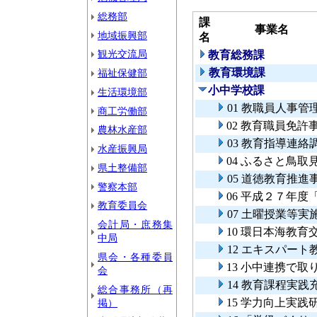
総務部
課
事業名
地域振興部
名
観光交流局
教育総務課
教育環境課
福祉保健部
小中学校課
生活環境部
01 教職員人事管
商工労働部
02 教育職員免許
農林水産部
03 教育指導連絡
水産振興局
04 ふるさと鳥取
県土整備部
05 道徳教育推進
警察本部
06 平成２７年
教育委員会
07 土曜授業等実
会計局・庶務集
10 環日本海教育
中局
12 エキスパー
県会・各種委員
13 小中連携で
会
14 教育課程実践
総合事務所（再
15 学力向上実践
掲）