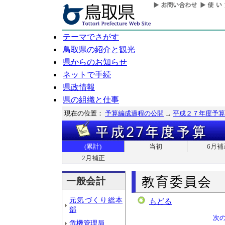
テーマでさがす
鳥取県の紹介と観光
県からのお知らせ
ネットで手続
県政情報
県の組織と仕事
現在の位置：
予算編成過程の公開
平成２７年度予算
(累計)
当初
6月補
2月補正
教育委員会
一般会計
元気づくり総本
もどる
部
次
危機管理局