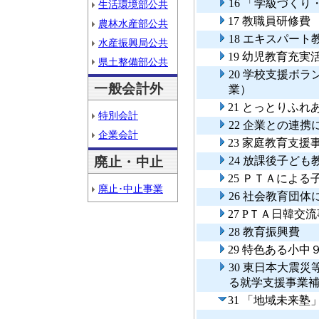
16 「学級づく
生活環境部公共
17 教職員研修費
農林水産部公共
18 エキスパー
水産振興局公共
19 幼児教育充実
県土整備部公共
20 学校支援ボ
一般会計外
業）
21 とっとりふ
特別会計
22 企業との連
企業会計
23 家庭教育支
廃止・中止
24 放課後子ど
25 ＰＴＡによ
廃止･中止事業
26 社会教育団
27 PＴＡ日韓交
28 教育振興費
29 特色ある小
30 東日本大震
る就学支援事業
31 「地域未来