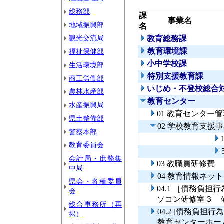
総務部
課
事業名
地域振興部
名
観光交流局
教育総務課
教育環境課
福祉保健部
小中学校課
生活環境部
特別支援教育課
商工労働部
いじめ・不登校総合
農林水産部
教育センター
水産振興局
01 教育センター
県土整備部
02 学校教育支援
警察本部
教育委員会
会計局・庶務集
03 教職員研修費
中局
04 教育情報ネッ
県会・各種委員
04.1 ［債務負
会
ソコン研修室３ 
総合事務所（再
04.2 [債務負
掲）
教育センターホー