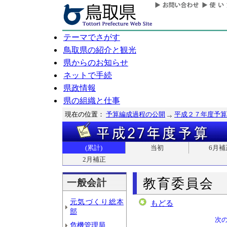
テーマでさがす
鳥取県の紹介と観光
県からのお知らせ
ネットで手続
県政情報
県の組織と仕事
現在の位置：
予算編成過程の公開
平成２７年度予算
(累計)
当初
6月補
2月補正
教育委員会
一般会計
元気づくり総本
もどる
部
次
危機管理局