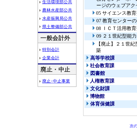
生活環境部公共
ージのウェブアク
農林水産部公共
05 サイエンス教
水産振興局公共
07 教育センター
県土整備部公共
08 ＩＣＴ活用教
09 ２１世紀型
一般会計外
【廃止】２１世紀
特別会計
築
企業会計
高等学校課
社会教育課
廃止・中止
図書館
人権教育課
廃止･中止事業
文化財課
博物館
体育保健課
次