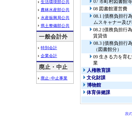
07 市町村図書館
生活環境部公共
08 図書館運営費
農林水産部公共
08.1 [債務負
水産振興局公共
ムスキャナー及び
県土整備部公共
08.2 [債務負
賃貸借
一般会計外
08.3 [債務負
特別会計
（図書館分）
企業会計
09 生きる力を
業
廃止・中止
人権教育課
文化財課
廃止･中止事業
博物館
体育保健課
次