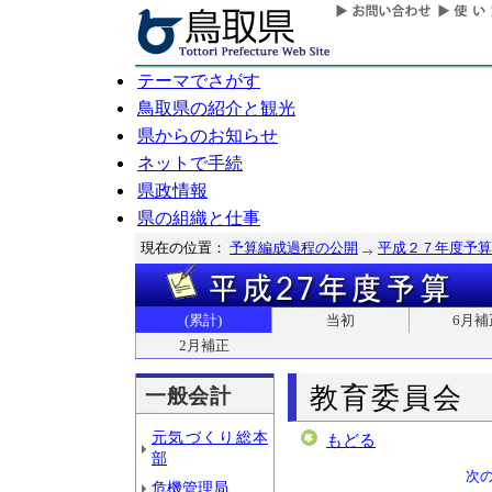
テーマでさがす
鳥取県の紹介と観光
県からのお知らせ
ネットで手続
県政情報
県の組織と仕事
現在の位置：
予算編成過程の公開
平成２７年度予算
(累計)
当初
6月補
2月補正
教育委員会
一般会計
元気づくり総本
もどる
部
次
危機管理局