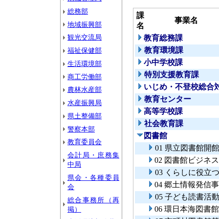
総務部
課
事業名
地域振興部
名
観光交流局
教育総務課
教育環境課
福祉保健部
小中学校課
生活環境部
特別支援教育課
商工労働部
いじめ・不登校総合
農林水産部
教育センター
水産振興局
高等学校課
県土整備部
社会教育課
警察本部
図書館
教育委員会
01 県立図書館開
会計局・庶務集
02 図書館ビジネ
中局
03 くらしに役立
県会・各種委員
04 郷土情報発信
会
05 子ども読書活
総合事務所（再
06 環日本海図書
掲）