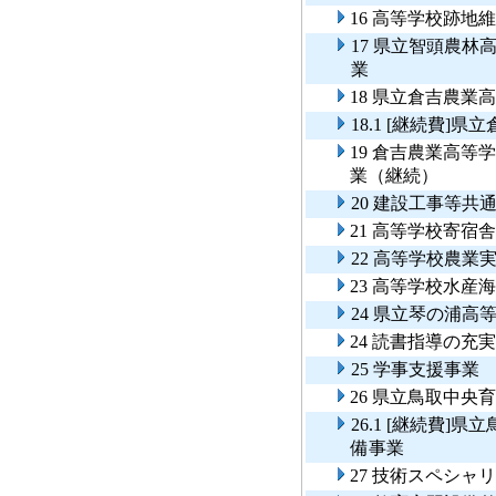
16 高等学校跡地
17 県立智頭農
業
18 県立倉吉農業
18.1 [継続費
19 倉吉農業高
業（継続）
20 建設工事等共
21 高等学校寄宿
22 高等学校農業
23 高等学校水産
24 県立琴の浦
24 読書指導の充
25 学事支援事業
26 県立鳥取中
26.1 [継続費
備事業
27 技術スペシャ