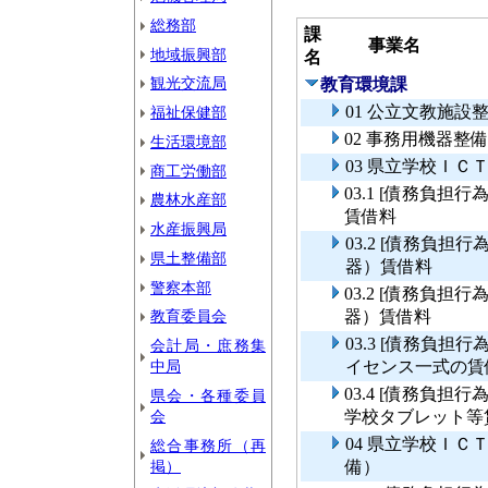
総務部
課
事業名
地域振興部
名
観光交流局
教育環境課
01 公立文教施設
福祉保健部
02 事務用機器整
生活環境部
03 県立学校ＩＣ
商工労働部
03.1 [債務負
農林水産部
賃借料
水産振興局
03.2 [債務負
県土整備部
器）賃借料
警察本部
03.2 [債務負
教育委員会
器）賃借料
03.3 [債務負
会計局・庶務集
中局
イセンス一式の賃
03.4 [債務負
県会・各種委員
会
学校タブレット等
04 県立学校Ｉ
総合事務所（再
掲）
備）