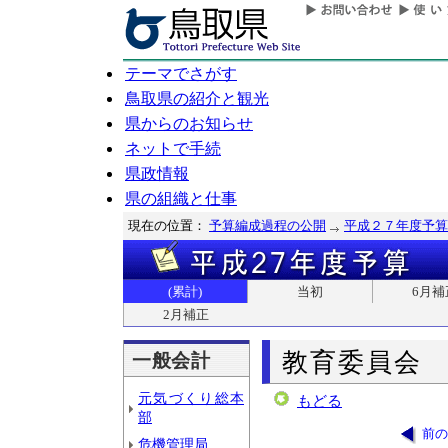
テーマでさがす
鳥取県の紹介と観光
県からのお知らせ
ネットで手続
県政情報
県の組織と仕事
現在の位置：
予算編成過程の公開
平成２７年度予算
(累計)
当初
6月補
2月補正
教育委員会
一般会計
元気づくり総本
もどる
部
前の
危機管理局