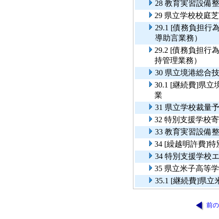
28 教育実習設備
29 県立学校校庭
29.1 [債務負
導助言業務）
29.2 [債務負
持管理業務）
30 県立境港総
30.1 [継続費
業
31 県立学校裁
32 特別支援学校
33 教育実習設備
34 [繰越明許費
34 特別支援学校
35 県立米子高等
35.1 [継続費
前の