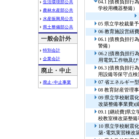
04.1 [債務負
生活環境部公共
学校用機器整備）
農林水産部公共
水産振興局公共
05 県立学校裁
県土整備部公共
06 教育施設営繕
一般会計外
06.1 [債務負
警備）
特別会計
06.2 [債務負
企業会計
用電気工作物及び
06.3 [債務負
廃止・中止
用設備等保守点検
07 省エネルギー
廃止･中止事業
08 教育財産管理
09 県立学校耐震
改築整備事業費)(
09.1 [継続費
校教室棟改築整備事
10 県立学校耐
築･電気実習棟改