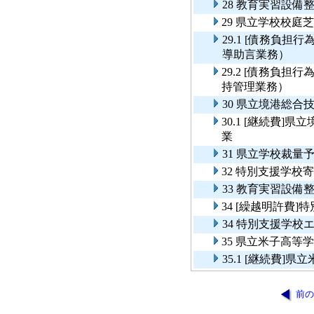
28 教育実習設備
29 県立学校校庭
29.1 [債務負
導助言業務）
29.2 [債務負
持管理業務）
30 県立境港総
30.1 [継続費
業
31 県立学校裁
32 特別支援学校
33 教育実習設備
34 [繰越明許費
34 特別支援学校
35 県立米子高等
35.1 [継続費
前の