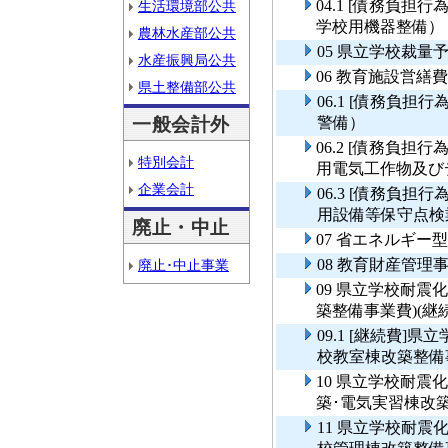
04.1 [債務負
生活環境部公共
学校用機器整備）
農林水産部公共
05 県立学校裁
水産振興局公共
06 教育施設営繕費
県土整備部公共
06.1 [債務負
一般会計外
警備）
06.2 [債務負
特別会計
用電気工作物及び
企業会計
06.3 [債務負
用設備等保守点検
廃止・中止
07 省エネルギー
08 教育財産管理
廃止･中止事業
09 県立学校耐震
築整備事業費)(継続
09.1 [継続費
校教室棟改築整備事
10 県立学校耐
築･電気実習棟改
11 県立学校耐