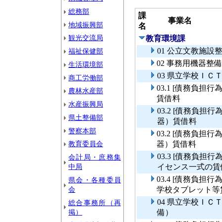
総務部
課
事業名
地域振興部
名
観光交流局
教育環境課
01 公立文教施設
福祉保健部
02 事務用機器整
生活環境部
03 県立学校ＩＣ
商工労働部
03.1 [債務負
農林水産部
賃借料
水産振興局
03.2 [債務負
県土整備部
器）賃借料
警察本部
03.2 [債務負
教育委員会
器）賃借料
03.3 [債務負
会計局・庶務集
中局
イセンス一式の賃
03.4 [債務負
県会・各種委員
会
学校タブレット等
04 県立学校Ｉ
総合事務所（再
掲）
備）