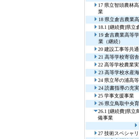
17 県立智頭農
業
18 県立倉吉農
18.1 [継続費
19 倉吉農業高
業（継続）
20 建設工事等共
21 高等学校寄宿
22 高等学校農業
23 高等学校水産
24 県立琴の浦高
24 読書指導の充
25 学事支援事業
26 県立鳥取中
26.1 [継続費
備事業
27 技術スペシャ