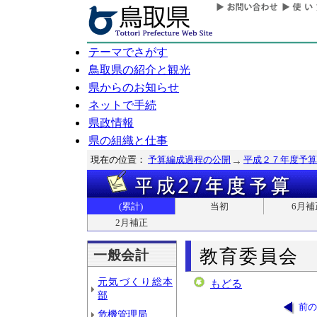
テーマでさがす
鳥取県の紹介と観光
県からのお知らせ
ネットで手続
県政情報
県の組織と仕事
現在の位置：
予算編成過程の公開
平成２７年度予算
(累計)
当初
6月補
2月補正
教育委員会
一般会計
元気づくり総本
もどる
部
前の
危機管理局