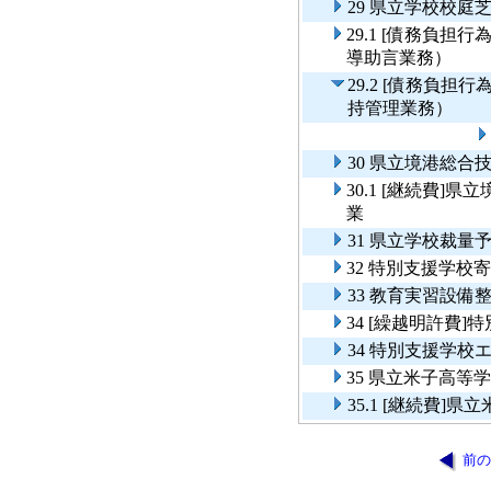
29 県立学校校庭
29.1 [債務負
導助言業務）
29.2 [債務負
持管理業務）
30 県立境港総
30.1 [継続費
業
31 県立学校裁
32 特別支援学校
33 教育実習設備
34 [繰越明許費
34 特別支援学校
35 県立米子高等
35.1 [継続費
前の