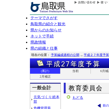
テーマでさがす
鳥取県の紹介と観光
県からのお知らせ
ネットで手続
県政情報
県の組織と仕事
現在の位置：
予算編成過程の公開
平成２７年度予算
(累計)
当初
6月補
2月補正
教育委員会
一般会計
元気づくり総本
もどる
部
前の
危機管理局