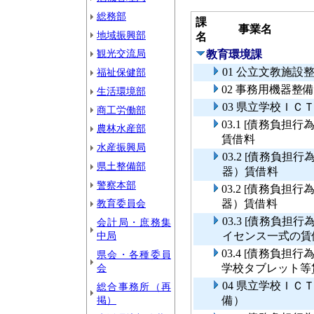
総務部
課
事業名
地域振興部
名
観光交流局
教育環境課
01 公立文教施設
福祉保健部
02 事務用機器整
生活環境部
03 県立学校ＩＣ
商工労働部
03.1 [債務負
農林水産部
賃借料
水産振興局
03.2 [債務負
県土整備部
器）賃借料
警察本部
03.2 [債務負
教育委員会
器）賃借料
03.3 [債務負
会計局・庶務集
中局
イセンス一式の賃
03.4 [債務負
県会・各種委員
会
学校タブレット等
04 県立学校Ｉ
総合事務所（再
掲）
備）