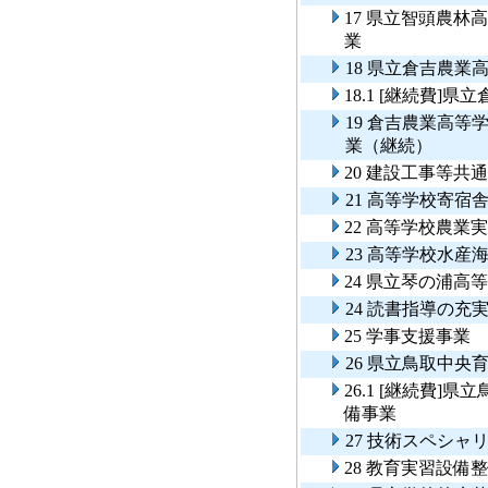
17 県立智頭農
業
18 県立倉吉農
18.1 [継続費
19 倉吉農業高
業（継続）
20 建設工事等共
21 高等学校寄宿
22 高等学校農業
23 高等学校水産
24 県立琴の浦高
24 読書指導の充
25 学事支援事業
26 県立鳥取中
26.1 [継続費
備事業
27 技術スペシ
28 教育実習設備