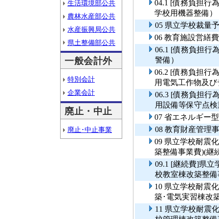
04.1 [債務負
生活環境部公共
学校用機器整備）
農林水産部公共
05 県立学校裁
水産振興局公共
06 教育施設営繕費
県土整備部公共
06.1 [債務負
一般会計外
警備）
06.2 [債務負
特別会計
用電気工作物及び
企業会計
06.3 [債務負
用設備等保守点検
廃止・中止
07 省エネルギー
08 教育財産管理
廃止･中止事業
09 県立学校耐震
築整備事業費)(継続
09.1 [継続費
校教室棟改築整備事
10 県立学校耐
築･電気実習棟改
11 県立学校耐