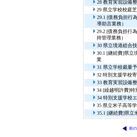
28 教育実習設備
29 県立学校校庭
29.1 [債務負
導助言業務）
29.2 [債務負
持管理業務）
30 県立境港総
30.1 [継続費
業
31 県立学校裁
32 特別支援学校
33 教育実習設備
34 [繰越明許費
34 特別支援学校
35 県立米子高等
35.1 [継続費
前の