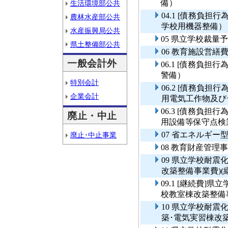
備）
生活環境部公共
04.1 [債務負
農林水産部公共
学校用機器整備）
水産振興局公共
05 県立学校裁
県土整備部公共
06 教育施設営繕
一般会計外
06.1 [債務負
警備）
特別会計
06.2 [債務負
企業会計
用電気工作物及び
06.3 [債務負
廃止・中止
用設備等保守点検
07 省エネルギー
廃止･中止事業
08 教育財産管理
09 県立学校耐震
改築整備事業費)(
09.1 [継続費
校教室棟改築整備事
10 県立学校耐
築･電気実習棟改