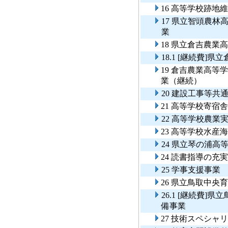
16 高等学校跡地
17 県立智頭農
業
18 県立倉吉農業
18.1 [継続費
19 倉吉農業高
業（継続）
20 建設工事等共
21 高等学校寄宿
22 高等学校農業
23 高等学校水産
24 県立琴の浦
24 読書指導の充
25 学事支援事業
26 県立鳥取中
26.1 [継続費
備事業
27 技術スペシャ