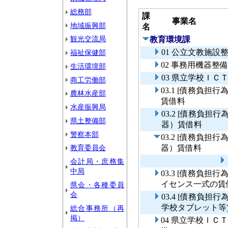
総務部
課
事業名
地域振興部
名
観光交流局
教育環境課
01 公立文教施設
福祉保健部
02 事務用機器整
生活環境部
03 県立学校ＩＣ
商工労働部
03.1 [債務負
農林水産部
賃借料
水産振興局
03.2 [債務負
県土整備部
器）賃借料
警察本部
03.2 [債務負
教育委員会
器）賃借料
会計局・庶務集
中局
03.3 [債務負
イセンス一式の賃
県会・各種委員
会
03.4 [債務負
学校タブレット等
総合事務所（再
掲）
04 県立学校Ｉ