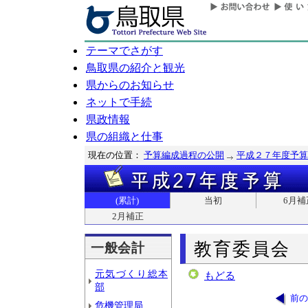
テーマでさがす
鳥取県の紹介と観光
県からのお知らせ
ネットで手続
県政情報
県の組織と仕事
現在の位置：
予算編成過程の公開
平成２７年度予算
(累計)
当初
6月補
2月補正
教育委員会
一般会計
元気づくり総本
もどる
部
前の
危機管理局