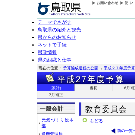
テーマでさがす
鳥取県の紹介と観光
県からのお知らせ
ネットで手続
県政情報
県の組織と仕事
現在の位置：
予算編成過程の公開
平成２７年度予算
(累計)
当初
6月補
2月補正
教育委員会
一般会計
元気づくり総本
もどる
部
前の一覧
危機管理局