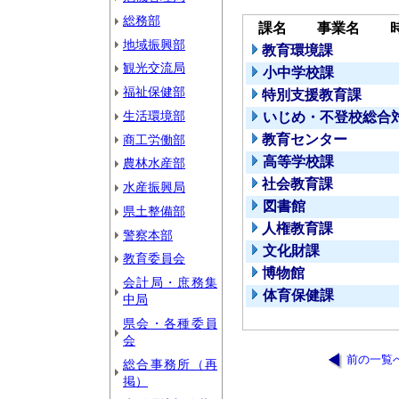
総務部
課名
事業名
地域振興部
教育環境課
観光交流局
小中学校課
福祉保健部
特別支援教育課
生活環境部
いじめ・不登校総合
教育センター
商工労働部
高等学校課
農林水産部
社会教育課
水産振興局
図書館
県土整備部
人権教育課
警察本部
文化財課
教育委員会
博物館
会計局・庶務集
体育保健課
中局
県会・各種委員
会
前の一覧
総合事務所（再
掲）