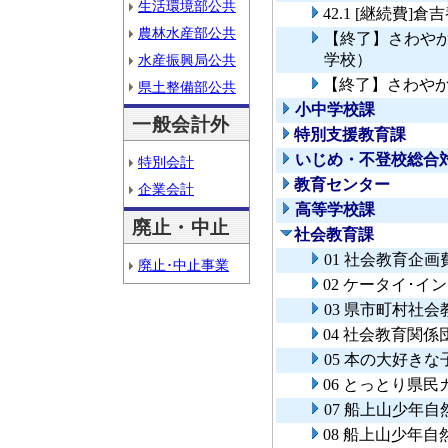
生活環境部公共
42.1 [継続費
農林水産部公共
【終了】さわや
学校）
水産振興局公共
【終了】さわや
県土整備部公共
小中学校課
一般会計外
特別支援教育課
いじめ・不登校総合
特別会計
教育センター
企業会計
高等学校課
廃止・中止
社会教育課
01 社会教育企画
廃止･中止事業
02 ケータイ･
03 県市町村社
04 社会教育関
05 本の大好き
06 とっとり県
07 船上山少年
08 船上山少年