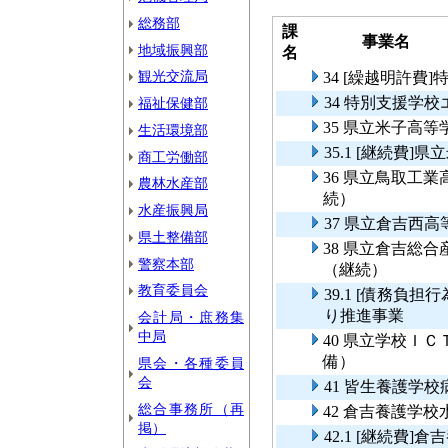
総務部
課
事業名
地域振興部
名
観光交流局
34 [繰越明許
34 特別支援学
福祉保健部
35 県立米子高
生活環境部
35.1 [継続費
商工労働部
36 県立鳥取工
農林水産部
続）
水産振興局
37 県立倉吉西
県土整備部
38 県立倉吉総
警察本部
（継続）
教育委員会
39.1 [債務負
り推進事業
会計局・庶務集
中局
40 県立学校Ｉ
備）
県会・各種委員
会
41 皆生養護学
総合事務所（再
42 倉吉養護学
掲）
42.1 [継続費