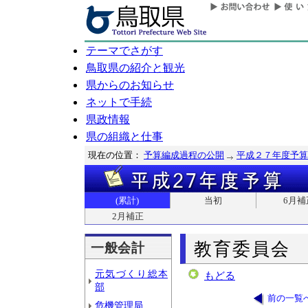
テーマでさがす
鳥取県の紹介と観光
県からのお知らせ
ネットで手続
県政情報
県の組織と仕事
現在の位置：
予算編成過程の公開
平成２７年度予算
(累計)
当初
6月補
2月補正
教育委員会
一般会計
元気づくり総本
もどる
部
前の一覧
危機管理局