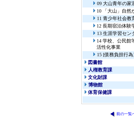
09 大山青年の家
10 「大山」自
11 青少年社会
12 長期宿泊体
13 生涯学習セ
14 学校、公民
活性化事業
15 [債務負担
図書館
人権教育課
文化財課
博物館
体育保健課
前の一覧