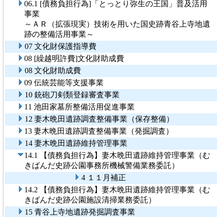
06.1 [債務負担行為]「とっとり弥生の王国」普及活用
事業
～ＡＲ（拡張現実）技術を用いた国史跡青谷上寺地遺
跡の整備活用事業～
07 文化財保護指導費
08 [繰越明許費]文化財助成費
08 文化財助成費
09 伝統芸能等支援事業
10 銃砲刀剣類登録審査事業
11 池田家墓所整備活用促進事業
12 妻木晩田遺跡調査整備事業（保存整備）
13 妻木晩田遺跡調査整備事業（発掘調査）
14 妻木晩田遺跡維持管理事業
14.1 【債務負担行為】妻木晩田遺跡維持管理事業（む
きばんだ史跡公園事務所機械警備業務委託）
4 １１月補正
14.2 【債務負担行為】妻木晩田遺跡維持管理事業（む
きばんだ史跡公園施設清掃業務委託）
15 青谷上寺地遺跡発掘調査事業