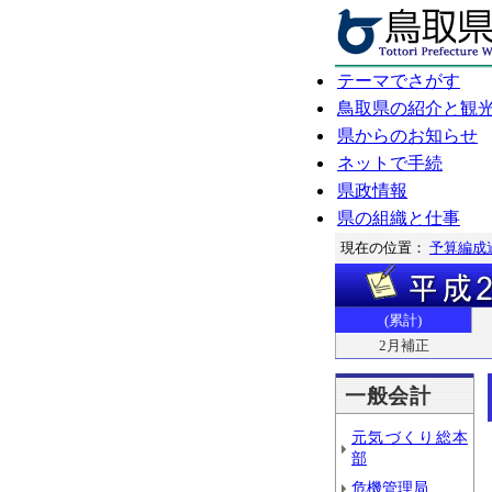
テーマでさがす
鳥取県の紹介と観
県からのお知らせ
ネットで手続
県政情報
県の組織と仕事
現在の位置：
予算編成
(累計)
2月補正
一般会計
元気づくり総本
部
危機管理局