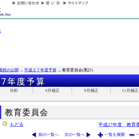
光
過程の公開
平成２７年度予算
教育委員会(累計)
当初
6月補正
9月補正
11月補正
教育委員会
もどる
平成27年度 教育
前の一覧へ
次の一覧へ
一覧を展開