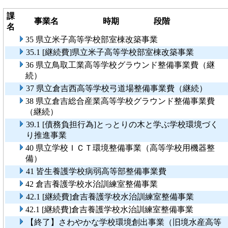
課
事業名
時期
段階
名
35 県立米子高等学校部室棟改築事業
35.1 [継続費]県立米子高等学校部室棟改築事業
36 県立鳥取工業高等学校グラウンド整備事業費（継
続）
37 県立倉吉西高等学校弓道場整備事業費（継続）
38 県立倉吉総合産業高等学校グラウンド整備事業費
（継続）
39.1 [債務負担行為]とっとりの木と学ぶ学校環境づく
り推進事業
40 県立学校ＩＣＴ環境整備事業（高等学校用機器整
備）
41 皆生養護学校病弱高等部整備事業費
42 倉吉養護学校水治訓練室整備事業
42.1 [継続費]倉吉養護学校水治訓練室整備事業
42.1 [継続費]倉吉養護学校水治訓練室整備事業
【終了】さわやかな学校環境創出事業（旧境水産高等