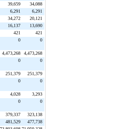
39,659
34,088
6,291
6,291
34,272
20,121
16,137
13,690
421
421
0
0
4,473,268
4,473,268
0
0
251,379
251,379
0
0
4,028
3,293
0
0
379,337
323,138
481,529
477,738
73,803,698
71,959,328