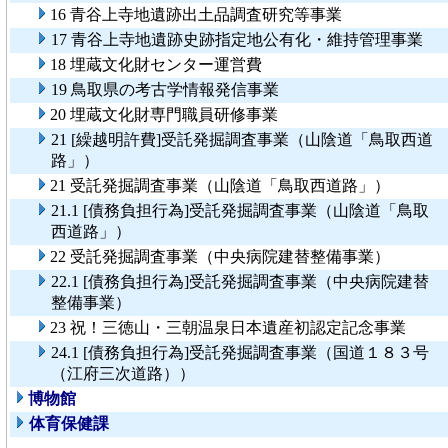
16 青谷上寺地遺跡出土品調査研究等事業
17 青谷上寺地遺跡史跡指定地公有化・維持管理事業
18 埋蔵文化財センター運営費
19 鳥取県の考古学情報発信事業
20 埋蔵文化財専門職員研修事業
21 [繰越明許費]受託発掘調査事業（山陰道「鳥取西道
路」）
21 受託発掘調査事業（山陰道「鳥取西道路」）
21.1 [債務負担行為]受託発掘調査事業（山陰道「鳥取
西道路」）
22 受託発掘調査事業（中央病院建替整備事業）
22.1 [債務負担行為]受託発掘調査事業（中央病院建替
整備事業）
23 祝！三徳山・三朝温泉日本遺産初認定記念事業
24.1 [債務負担行為]受託発掘調査事業（国道１８３号
（江府三次道路））
博物館
体育保健課