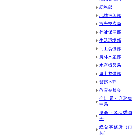
総務部
地域振興部
観光交流局
福祉保健部
生活環境部
商工労働部
農林水産部
水産振興局
県土整備部
警察本部
教育委員会
会計局・庶務集
中局
県会・各種委員
会
総合事務所（再
掲）