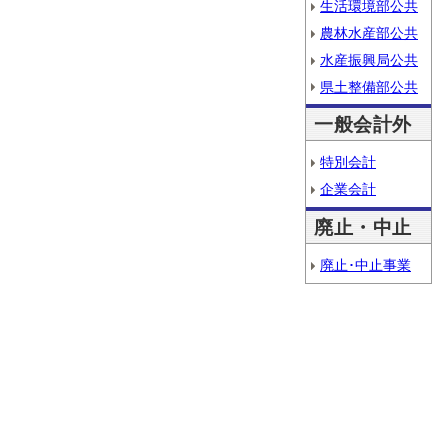
生活環境部公共
農林水産部公共
水産振興局公共
県土整備部公共
一般会計外
特別会計
企業会計
廃止・中止
廃止･中止事業