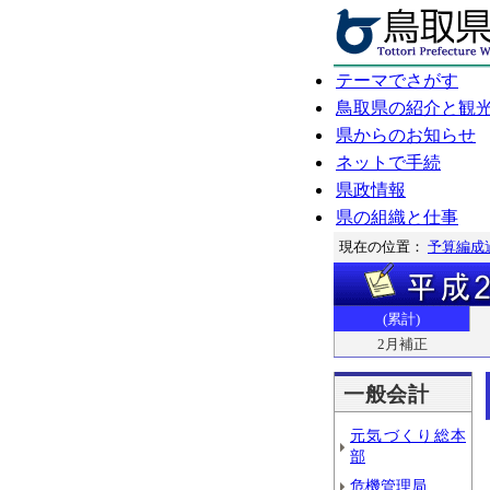
テーマでさがす
鳥取県の紹介と観
県からのお知らせ
ネットで手続
県政情報
県の組織と仕事
現在の位置：
予算編成
(累計)
2月補正
一般会計
元気づくり総本
部
危機管理局