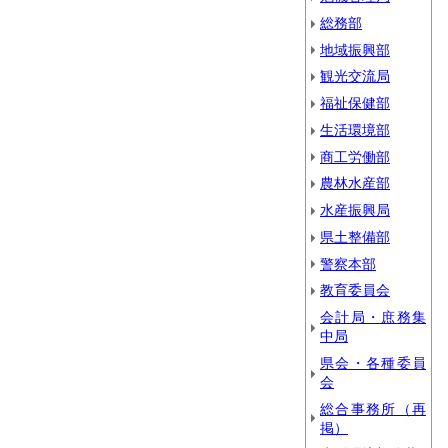
総務部
地域振興部
観光交流局
福祉保健部
生活環境部
商工労働部
農林水産部
水産振興局
県土整備部
警察本部
教育委員会
会計局・庶務集
中局
県会・各種委員
会
総合事務所（再
掲）