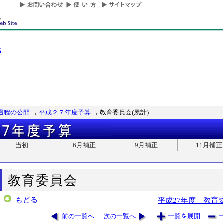
光
過程の公開
平成２７年度予算
教育委員会(累計)
当初
6月補正
9月補正
11月補正
教育委員会
もどる
平成27年度 教育
前の一覧へ
次の一覧へ
一覧を展開