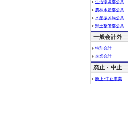
生活環境部公共
農林水産部公共
水産振興局公共
県土整備部公共
一般会計外
特別会計
企業会計
廃止・中止
廃止･中止事業