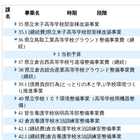
課
事業名
時期
段階
名
35 県立米子高等学校部室棟改築事業
35.1 [継続費]県立米子高等学校部室棟改築事業
36 県立鳥取工業高等学校グラウンド整備事業費（継
続）
1 当初予算
37 県立倉吉西高等学校弓道場整備事業費（継続）
38 県立倉吉総合産業高等学校グラウンド整備事業費
（継続）
39.1 [債務負担行為]とっとりの木と学ぶ学校環境づく
り推進事業
40 県立学校ＩＣＴ環境整備事業（高等学校用機器整
備）
41 皆生養護学校病弱高等部整備事業費
42 倉吉養護学校水治訓練室整備事業
42.1 [継続費]倉吉養護学校水治訓練室整備事業
42.1 [継続費]倉吉養護学校水治訓練室整備事業