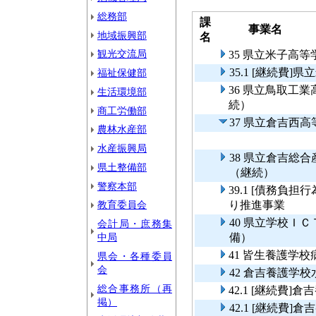
総務部
課
事業名
地域振興部
名
観光交流局
35 県立米子高
35.1 [継続費
福祉保健部
36 県立鳥取工
生活環境部
続）
商工労働部
37 県立倉吉西
農林水産部
水産振興局
38 県立倉吉総
県土整備部
（継続）
警察本部
39.1 [債務負
教育委員会
り推進事業
40 県立学校Ｉ
会計局・庶務集
中局
備）
41 皆生養護学
県会・各種委員
会
42 倉吉養護学
総合事務所（再
42.1 [継続費
掲）
42.1 [継続