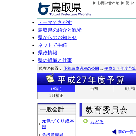
テーマでさがす
鳥取県の紹介と観光
県からのお知らせ
ネットで手続
県政情報
県の組織と仕事
現在の位置：
予算編成過程の公開
平成２７年度予算
(累計)
当初
6月補
2月補正
教育委員会
一般会計
元気づくり総本
もどる
部
前の一覧
危機管理局