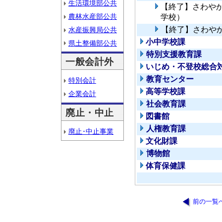
生活環境部公共
【終了】さわや
農林水産部公共
学校）
【終了】さわや
水産振興局公共
小中学校課
県土整備部公共
特別支援教育課
一般会計外
いじめ・不登校総合
教育センター
特別会計
高等学校課
企業会計
社会教育課
廃止・中止
図書館
人権教育課
廃止･中止事業
文化財課
博物館
体育保健課
前の一覧