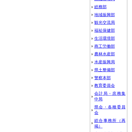
総務部
地域振興部
観光交流局
福祉保健部
生活環境部
商工労働部
農林水産部
水産振興局
県土整備部
警察本部
教育委員会
会計局・庶務集
中局
県会・各種委員
会
総合事務所（再
掲）