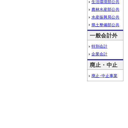
生活環境部公共
農林水産部公共
水産振興局公共
県土整備部公共
一般会計外
特別会計
企業会計
廃止・中止
廃止･中止事業