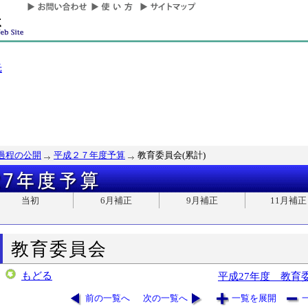
光
過程の公開
平成２７年度予算
教育委員会(累計)
当初
6月補正
9月補正
11月補正
教育委員会
もどる
平成27年度 教育
前の一覧へ
次の一覧へ
一覧を展開