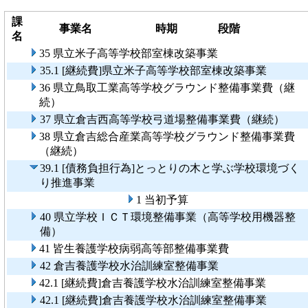
課
事業名
時期
段階
名
35 県立米子高等学校部室棟改築事業
35.1 [継続費]県立米子高等学校部室棟改築事業
36 県立鳥取工業高等学校グラウンド整備事業費（継
続）
37 県立倉吉西高等学校弓道場整備事業費（継続）
38 県立倉吉総合産業高等学校グラウンド整備事業費
（継続）
39.1 [債務負担行為]とっとりの木と学ぶ学校環境づく
り推進事業
1 当初予算
40 県立学校ＩＣＴ環境整備事業（高等学校用機器整
備）
41 皆生養護学校病弱高等部整備事業費
42 倉吉養護学校水治訓練室整備事業
42.1 [継続費]倉吉養護学校水治訓練室整備事業
42.1 [継続費]倉吉養護学校水治訓練室整備事業