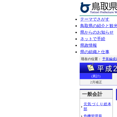
テーマでさがす
鳥取県の紹介と観
県からのお知らせ
ネットで手続
県政情報
県の組織と仕事
現在の位置：
予算編成
(累計)
2月補正
一般会計
元気づくり総本
部
危機管理局