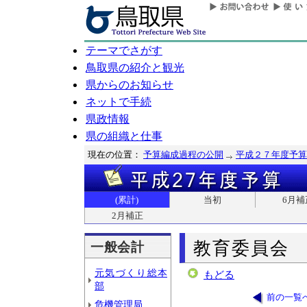
テーマでさがす
鳥取県の紹介と観光
県からのお知らせ
ネットで手続
県政情報
県の組織と仕事
現在の位置：
予算編成過程の公開
平成２７年度予算
(累計)
当初
6月補
2月補正
教育委員会
一般会計
元気づくり総本
もどる
部
前の一覧
危機管理局