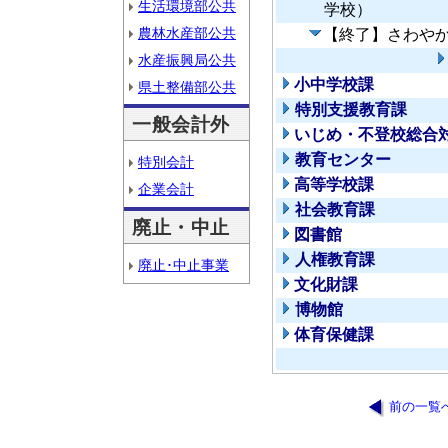
生活環境部公共
学校）
農林水産部公共
【終了】さわや
水産振興局公共
小中学校課
県土整備部公共
特別支援教育課
一般会計外
いじめ・不登校総合
教育センター
特別会計
高等学校課
企業会計
社会教育課
廃止・中止
図書館
人権教育課
廃止･中止事業
文化財課
博物館
体育保健課
前の一覧