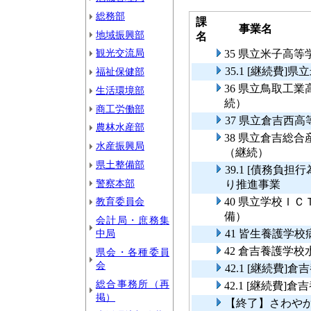
総務部
課
事業名
地域振興部
名
観光交流局
35 県立米子高
35.1 [継続費
福祉保健部
36 県立鳥取工
生活環境部
続）
商工労働部
37 県立倉吉西
農林水産部
38 県立倉吉総
水産振興局
（継続）
県土整備部
39.1 [債務負
警察本部
り推進事業
教育委員会
40 県立学校Ｉ
備）
会計局・庶務集
中局
41 皆生養護学
42 倉吉養護学
県会・各種委員
会
42.1 [継続費
総合事務所（再
42.1 [継続費
掲）
【終了】さわや