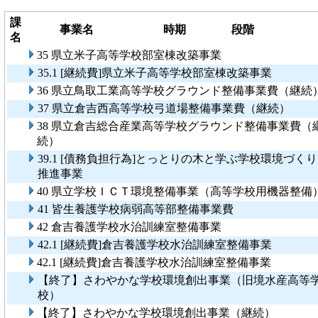
課
事業名
時期
段階
名
35 県立米子高等学校部室棟改築事業
35.1 [継続費]県立米子高等学校部室棟改築事業
36 県立鳥取工業高等学校グラウンド整備事業費（継続
37 県立倉吉西高等学校弓道場整備事業費（継続）
38 県立倉吉総合産業高等学校グラウンド整備事業費（
続）
39.1 [債務負担行為]とっとりの木と学ぶ学校環境づくり
推進事業
40 県立学校ＩＣＴ環境整備事業（高等学校用機器整備
41 皆生養護学校病弱高等部整備事業費
42 倉吉養護学校水治訓練室整備事業
42.1 [継続費]倉吉養護学校水治訓練室整備事業
42.1 [継続費]倉吉養護学校水治訓練室整備事業
【終了】さわやかな学校環境創出事業（旧境水産高等
校）
【終了】さわやかな学校環境創出事業（継続）