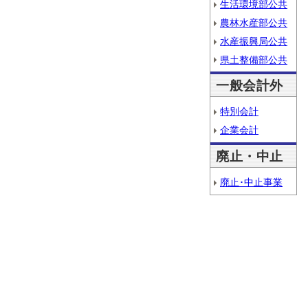
生活環境部公共
農林水産部公共
水産振興局公共
県土整備部公共
一般会計外
特別会計
企業会計
廃止・中止
廃止･中止事業