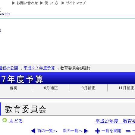
光
過程の公開
平成２７年度予算
教育委員会(累計)
当初
6月補正
9月補正
11月補正
教育委員会
もどる
平成27年度 教育
前の一覧へ
次の一覧へ
一覧を展開