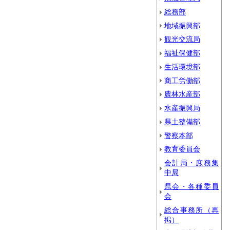
総務部
地域振興部
観光交流局
福祉保健部
生活環境部
商工労働部
農林水産部
水産振興局
県土整備部
警察本部
教育委員会
会計局・庶務集
中局
県会・各種委員
会
総合事務所（再
掲）