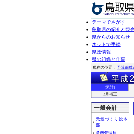
テーマでさがす
鳥取県の紹介と観
県からのお知らせ
ネットで手続
県政情報
県の組織と仕事
現在の位置：
予算編成
(累計)
2月補正
一般会計
元気づくり総本
部
危機管理局