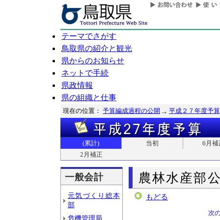
テーマでさがす
鳥取県の紹介と観光
県からのお知らせ
ネットで手続
県政情報
県の組織と仕事
現在の位置：
予算編成過程の公開
平成２７年度予算
(累計)
当初
6月補
2月補正
農林水産部
一般会計
元気づくり総本
もどる
部
次
危機管理局