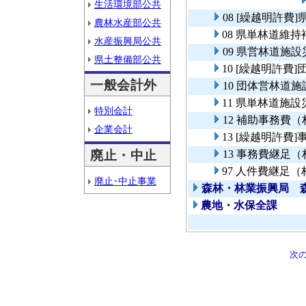
生活環境部公共
08 [繰越明許
農林水産部公共
08 県単林道維
水産振興局公共
09 県営林道施
県土整備部公共
10 [繰越明許
一般会計外
10 団体営林道
11 県単林道施
特別会計
12 補助事務費
企業会計
13 [繰越明許費
廃止・中止
13 事務費継足
97 人件費継足
廃止･中止事業
森林・林業振興局 
農地・水保全課
次