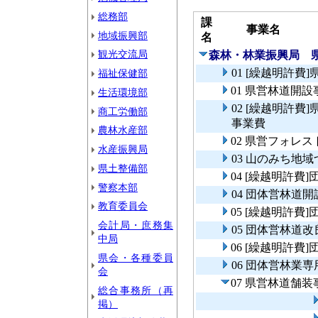
総務部
課
事業名
地域振興部
名
観光交流局
森林・林業振興局 
01 [繰越明許費
福祉保健部
01 県営林道開設
生活環境部
02 [繰越明許
商工労働部
事業費
農林水産部
02 県営フォレ
水産振興局
03 山のみち地
県土整備部
04 [繰越明許費
警察本部
04 団体営林道
教育委員会
05 [繰越明許費
会計局・庶務集
05 団体営林道
中局
06 [繰越明許
県会・各種委員
06 団体営林業
会
07 県営林道舗装
総合事務所（再
掲）