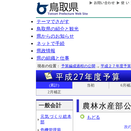
テーマでさがす
鳥取県の紹介と観光
県からのお知らせ
ネットで手続
県政情報
県の組織と仕事
現在の位置：
予算編成過程の公開
平成２７年度予算
(累計)
当初
6月補
2月補正
農林水産部
一般会計
元気づくり総本
もどる
部
次
危機管理局