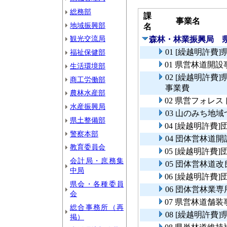
総務部
課
事業名
地域振興部
名
観光交流局
森林・林業振興局 
01 [繰越明許費
福祉保健部
01 県営林道開設
生活環境部
02 [繰越明許
商工労働部
事業費
農林水産部
02 県営フォレ
水産振興局
03 山のみち地
県土整備部
04 [繰越明許費
警察本部
04 団体営林道
教育委員会
05 [繰越明許費
会計局・庶務集
05 団体営林道
中局
06 [繰越明許
県会・各種委員
06 団体営林業
会
07 県営林道舗装
総合事務所（再
08 [繰越明許
掲）