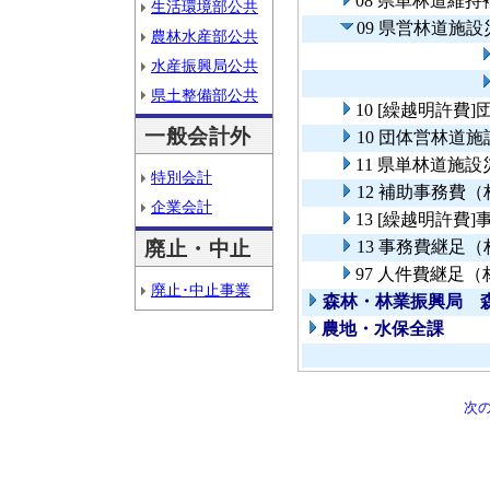
08 県単林道維
生活環境部公共
09 県営林道施
農林水産部公共
水産振興局公共
県土整備部公共
10 [繰越明許
一般会計外
10 団体営林道
11 県単林道施
特別会計
12 補助事務費
企業会計
13 [繰越明許費
廃止・中止
13 事務費継足
97 人件費継足
廃止･中止事業
森林・林業振興局 
農地・水保全課
次