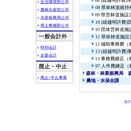
08 [繰越明許
生活環境部公共
08 県単林道維
農林水産部公共
09 県営林道施
水産振興局公共
10 [繰越明許
県土整備部公共
10 団体営林道
一般会計外
11 県単林道施
12 補助事務費
特別会計
13 [繰越明許
企業会計
13 事務費継足
廃止・中止
97 人件費継足
森林・林業振興局 
廃止･中止事業
農地・水保全課
次