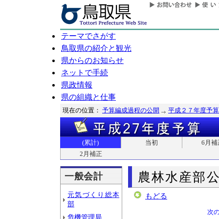
テーマでさがす
鳥取県の紹介と観光
県からのお知らせ
ネットで手続
県政情報
県の組織と仕事
現在の位置：
予算編成過程の公開
平成２７年度予算
(累計)
当初
6月補
2月補正
農林水産部
一般会計
元気づくり総本
もどる
部
次
危機管理局