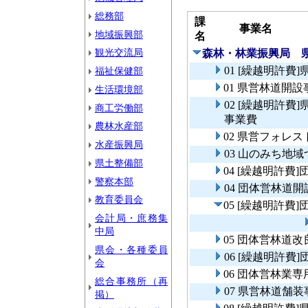
総務部
課
事業名
地域振興部
名
観光交流局
森林・林業振興局 
01 [繰越明許費
福祉保健部
01 県営林道開設
生活環境部
02 [繰越明許
商工労働部
事業費
農林水産部
02 県営フォレ
水産振興局
03 山のみち地
県土整備部
04 [繰越明許費
警察本部
04 団体営林道
教育委員会
05 [繰越明許費
会計局・庶務集
中局
05 団体営林道改
県会・各種委員
06 [繰越明許
会
06 団体営林業
総合事務所（再
07 県営林道舗装
掲）