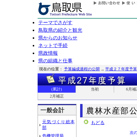
テーマでさがす
鳥取県の紹介と観光
県からのお知らせ
ネットで手続
県政情報
県の組織と仕事
現在の位置：
予算編成過程の公開
平成２７年度予算
(累計)
当初
6月補
2月補正
農林水産部
一般会計
元気づくり総本
もどる
部
次
危機管理局