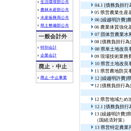
生活環境部公共
04.1 [債務負
農林水産部公共
05 県営農業生
水産振興局公共
06 [繰越明許
県土整備部公共
06 農業体質強
07 団体営農業
一般会計外
08 [債務負担
特別会計
08 県単土地改
企業会計
09 現場技術業務
10 県営土地改
廃止・中止
11 県営農地防災
廃止･中止事業
12 [繰越明許
12 [債務負担
12 県営地域た
12.1 [債務負
13 [繰越明許
（国経済対策）
13 県営特定農