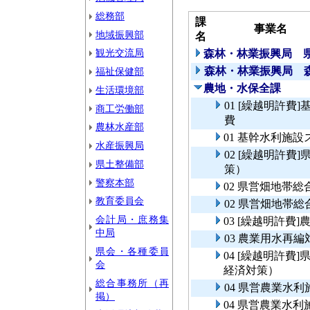
総務部
課
事業名
地域振興部
名
観光交流局
森林・林業振興局 
森林・林業振興局 
福祉保健部
農地・水保全課
生活環境部
01 [繰越明許
商工労働部
費
農林水産部
01 基幹水利施
水産振興局
02 [繰越明許
県土整備部
策）
警察本部
02 県営畑地帯
教育委員会
02 県営畑地帯
会計局・庶務集
03 [繰越明許費
中局
03 農業用水再
県会・各種委員
04 [繰越明許
会
経済対策）
総合事務所（再
04 県営農業水
掲）
04 県営農業水