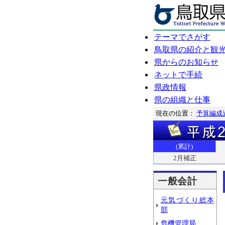
テーマでさがす
鳥取県の紹介と観
県からのお知らせ
ネットで手続
県政情報
県の組織と仕事
現在の位置：
予算編成
(累計)
2月補正
一般会計
元気づくり総本
部
危機管理局