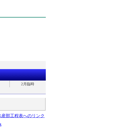
2月臨時
水産部工程表へのリンク
略