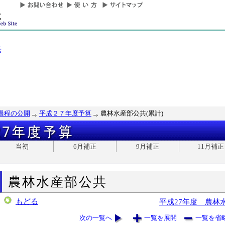
光
過程の公開
平成２７年度予算
農林水産部公共(累計)
当初
6月補正
9月補正
11月補正
農林水産部公共
もどる
平成27年度 農林
次の一覧へ
一覧を展開
一覧を省