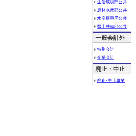
生活環境部公共
農林水産部公共
水産振興局公共
県土整備部公共
一般会計外
特別会計
企業会計
廃止・中止
廃止･中止事業