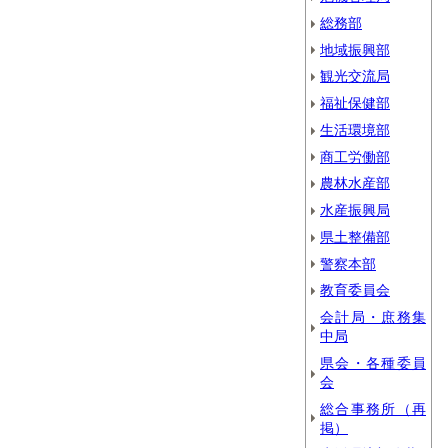
総務部
地域振興部
観光交流局
福祉保健部
生活環境部
商工労働部
農林水産部
水産振興局
県土整備部
警察本部
教育委員会
会計局・庶務集
中局
県会・各種委員
会
総合事務所（再
掲）