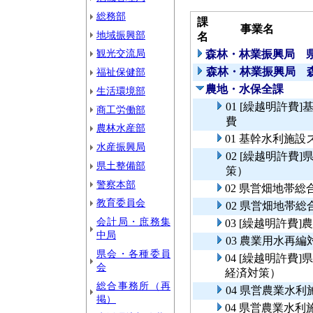
総務部
課
事業名
地域振興部
名
観光交流局
森林・林業振興局 
森林・林業振興局 
福祉保健部
農地・水保全課
生活環境部
01 [繰越明許
商工労働部
費
農林水産部
01 基幹水利施
水産振興局
02 [繰越明許
県土整備部
策）
警察本部
02 県営畑地帯総
教育委員会
02 県営畑地帯
会計局・庶務集
03 [繰越明許費
中局
03 農業用水再編
県会・各種委員
04 [繰越明許
会
経済対策）
総合事務所（再
04 県営農業水
掲）
04 県営農業水