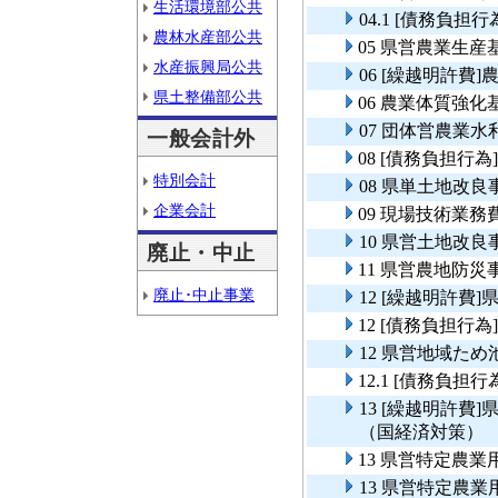
生活環境部公共
04.1 [債務負
農林水産部公共
05 県営農業生
水産振興局公共
06 [繰越明許
県土整備部公共
06 農業体質強
07 団体営農業
一般会計外
08 [債務負担
特別会計
08 県単土地改
企業会計
09 現場技術業務
10 県営土地改良
廃止・中止
11 県営農地防災
廃止･中止事業
12 [繰越明許
12 [債務負担行
12 県営地域た
12.1 [債務負
13 [繰越明許
（国経済対策）
13 県営特定農
13 県営特定農