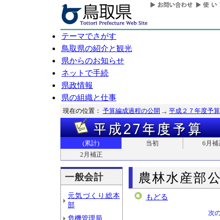
テーマでさがす
鳥取県の紹介と観光
県からのお知らせ
ネットで手続
県政情報
県の組織と仕事
現在の位置：
予算編成過程の公開
平成２７年度予算
(累計)
当初
6月補
2月補正
農林水産部
一般会計
元気づくり総本
もどる
部
次
危機管理局