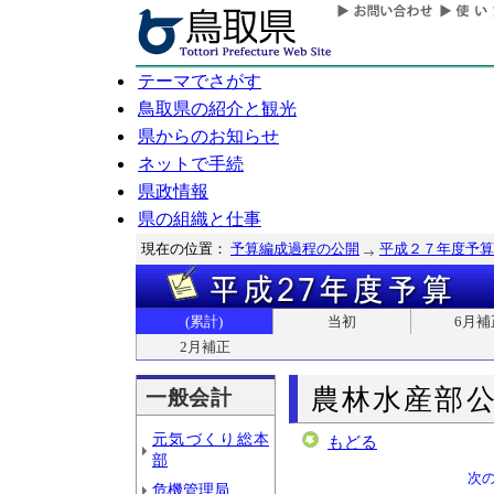
テーマでさがす
鳥取県の紹介と観光
県からのお知らせ
ネットで手続
県政情報
県の組織と仕事
現在の位置：
予算編成過程の公開
平成２７年度予算
(累計)
当初
6月補
2月補正
農林水産部
一般会計
元気づくり総本
もどる
部
次
危機管理局