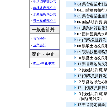
生活環境部公共
04 県営農業水
農林水産部公共
04.1 [債務負
水産振興局公共
05 県営農業生
県土整備部公共
06 [繰越明許
06 農業体質強
一般会計外
07 団体営農業
特別会計
08 [債務負担
企業会計
08 県単土地改
09 現場技術業務
廃止・中止
10 県営土地改良
廃止･中止事業
11 県営農地防
12 [繰越明許
12 [債務負担
12 県営地域た
12.1 [債務負
13 [繰越明許
（国経済対策）
13 県営特定農