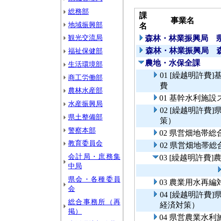
総務部
課
事業名
地域振興部
名
観光交流局
森林・林業振興局 
森林・林業振興局 
福祉保健部
農地・水保全課
生活環境部
01 [繰越明許
商工労働部
費
農林水産部
01 基幹水利施
水産振興局
02 [繰越明許
県土整備部
策）
警察本部
02 県営畑地帯
教育委員会
02 県営畑地帯
会計局・庶務集
03 [繰越明許費
中局
県会・各種委員
03 農業用水再編
会
04 [繰越明許
総合事務所（再
経済対策）
掲）
04 県営農業水