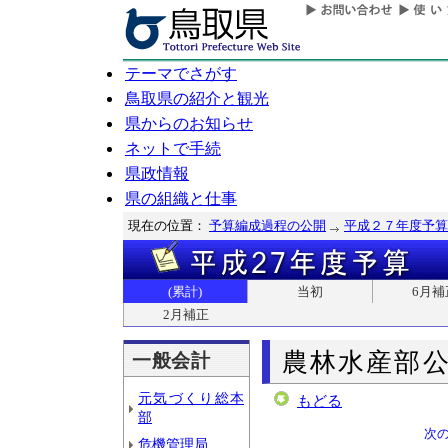
テーマでさがす
鳥取県の紹介と観光
県からのお知らせ
ネットで手続
県政情報
県の組織と仕事
現在の位置：
予算編成過程の公開
平成２７年度予算
(累計)
当初
6月補
2月補正
農林水産部
一般会計
元気づくり総本
もどる
部
次
危機管理局