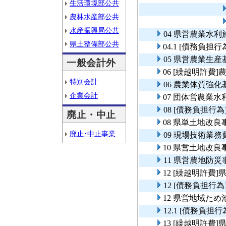
生活環境部公共
農林水産部公共
水産振興局公共
04 県営農業水
県土整備部公共
04.1 [債務負
05 県営農業生
一般会計外
06 [繰越明許
特別会計
06 農業体質強
企業会計
07 団体営農業
08 [債務負担
廃止・中止
08 県単土地改
廃止･中止事業
09 現場技術業務
10 県営土地改良
11 県営農地防
12 [繰越明許
12 [債務負担
12 県営地域た
12.1 [債務負
13 [繰越明許