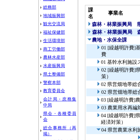
総務部
課
事業名
地域振興部
名
観光交流局
森林・林業振興局 
森林・林業振興局 
福祉保健部
農地・水保全課
生活環境部
01 [繰越明許
商工労働部
費
農林水産部
01 基幹水利施
水産振興局
02 [繰越明許
県土整備部
策）
警察本部
02 県営畑地帯
教育委員会
02 県営畑地帯
会計局・庶務集
03 [繰越明許費
中局
03 農業用水再
県会・各種委員
04 [繰越明許
会
経済対策）
総合事務所（再
04 県営農業水
掲）