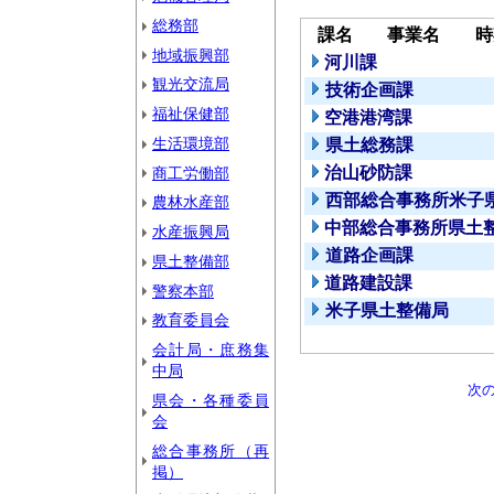
総務部
課名
事業名
時
地域振興部
河川課
観光交流局
技術企画課
福祉保健部
空港港湾課
生活環境部
県土総務課
治山砂防課
商工労働部
西部総合事務所米子
農林水産部
中部総合事務所県土
水産振興局
道路企画課
県土整備部
道路建設課
警察本部
米子県土整備局
教育委員会
会計局・庶務集
中局
次
県会・各種委員
会
総合事務所（再
掲）