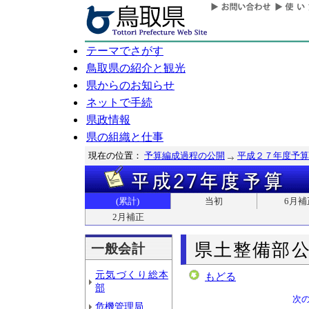
テーマでさがす
鳥取県の紹介と観光
県からのお知らせ
ネットで手続
県政情報
県の組織と仕事
現在の位置：
予算編成過程の公開
平成２７年度予算
(累計)
当初
6月補
2月補正
県土整備部
一般会計
元気づくり総本
もどる
部
次
危機管理局