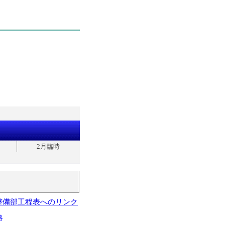
2月臨時
整備部工程表へのリンク
略