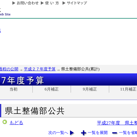
光
過程の公開
平成２７年度予算
県土整備部公共(累計)
当初
6月補正
9月補正
11月補正
県土整備部公共
もどる
平成27年度 県土
次の一覧へ
一覧を展開
一覧を省