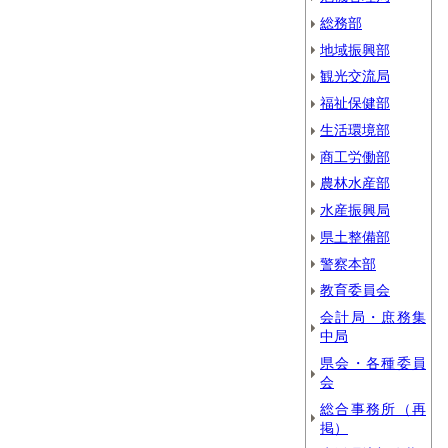
総務部
地域振興部
観光交流局
福祉保健部
生活環境部
商工労働部
農林水産部
水産振興局
県土整備部
警察本部
教育委員会
会計局・庶務集
中局
県会・各種委員
会
総合事務所（再
掲）