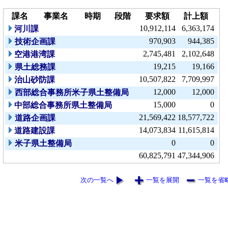
課名
事業名
時期
段階
要求額
計上額
10,912,114
6,363,174
河川課
970,903
944,385
技術企画課
2,745,481
2,102,648
空港港湾課
19,215
19,166
県土総務課
10,507,822
7,709,997
治山砂防課
12,000
12,000
西部総合事務所米子県土整備局
15,000
0
中部総合事務所県土整備局
21,569,422
18,577,722
道路企画課
14,073,834
11,615,814
道路建設課
0
0
米子県土整備局
60,825,791
47,344,906
次の一覧へ
一覧を展開
一覧を省