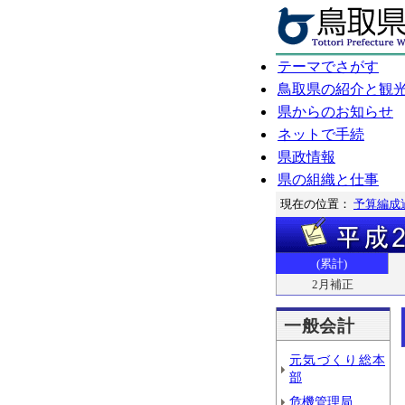
テーマでさがす
鳥取県の紹介と観
県からのお知らせ
ネットで手続
県政情報
県の組織と仕事
現在の位置：
予算編成
(累計)
2月補正
一般会計
元気づくり総本
部
危機管理局