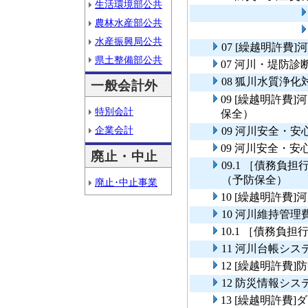
生活環境部公共
農林水産部公共
水産振興局公共
07 [繰越明許費
県土整備部公共
07 河川・堤防診
08 狐川水質浄
一般会計外
09 [繰越明許
特別会計
保全）
企業会計
09 河川安全・
09 河川安全・
廃止・中止
09.1 ［債務
（予防保全）
廃止･中止事業
10 [繰越明許費
10 河川維持管理
10.1 ［債務負
11 河川台帳シス
12 [繰越明許費
12 防災情報シ
13 [繰越明許費]