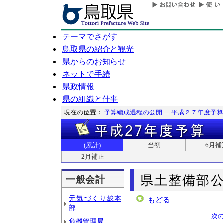
テーマでさがす
鳥取県の紹介と観光
県からのお知らせ
ネットで手続
県政情報
県の組織と仕事
現在の位置：
予算編成過程の公開
平成２７年度予算
(累計)
当初
6月補
2月補正
県土整備部
一般会計
元気づくり総本
もどる
部
次
危機管理局