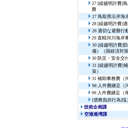
27 [繰越明許
費
27 鳥取県沿岸
28 [繰越明許費
28 適切な避難行
29 直轄河川海
30 [繰越明許
備）（国経済対
30 防災・安全
31 [繰越明許
策）
31 補助事務費
98 人件費継足
99 人件費継足
[債務負担行為]
技術企画課
空港港湾課