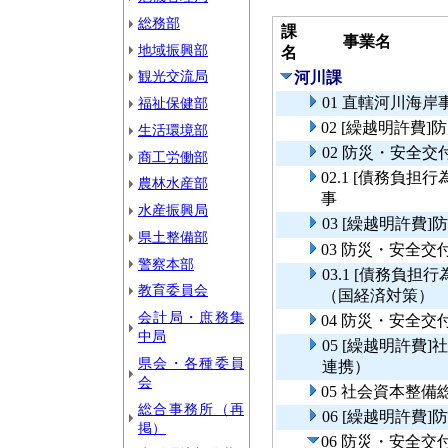
総務部
課
事業名
地域振興部
名
観光交流局
河川課
01 直轄河川海
福祉保健部
02 [繰越明許
生活環境部
02 防災・安全
商工労働部
02.1 [債務負
農林水産部
事
水産振興局
03 [繰越明許
県土整備部
03 防災・安全
警察本部
03.1 [債務負
教育委員会
（国経済対策）
会計局・庶務集
04 防災・安全
中局
05 [繰越明許
県会・各種委員
連携）
会
05 社会資本整
総合事務所（再
06 [繰越明許費
掲）
06 防災・安全