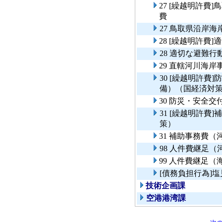
27 [繰越明許
費
27 鳥取県沿岸
28 [繰越明許費
28 適切な避難行
29 直轄河川海
30 [繰越明許
備）（国経済対
30 防災・安全
31 [繰越明許
策）
31 補助事務費
98 人件費継足
99 人件費継足
[債務負担行為]
技術企画課
空港港湾課