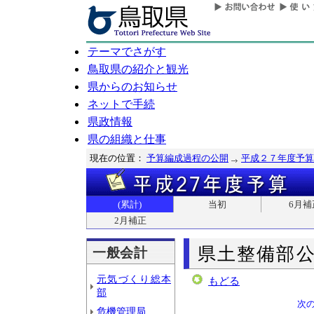
テーマでさがす
鳥取県の紹介と観光
県からのお知らせ
ネットで手続
県政情報
県の組織と仕事
現在の位置：
予算編成過程の公開
平成２７年度予算
(累計)
当初
6月補
2月補正
県土整備部
一般会計
元気づくり総本
もどる
部
次
危機管理局