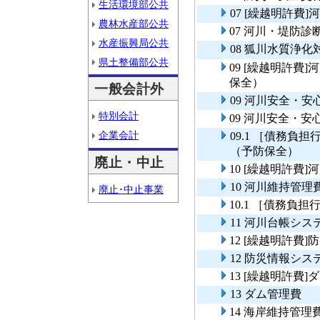
生活環境部公共
07 [繰越明許費
農林水産部公共
07 河川・堤防診
水産振興局公共
08 狐川水質浄
県土整備部公共
09 [繰越明許
保全）
一般会計外
09 河川安全・
特別会計
09 河川安全・
企業会計
09.1 ［債務
（予防保全）
廃止・中止
10 [繰越明許費
10 河川維持管理
廃止･中止事業
10.1 ［債務負
11 河川台帳シス
12 [繰越明許費
12 防災情報シ
13 [繰越明許費]
13 ダム管理費
14 海岸維持管理