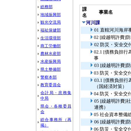
総務部
課
事業名
地域振興部
名
観光交流局
河川課
01 直轄河川海
福祉保健部
02 [繰越明許
生活環境部
02 防災・安全
商工労働部
02.1 [債務負
農林水産部
事
水産振興局
03 [繰越明許
県土整備部
03 防災・安全
警察本部
03.1 [債務負
教育委員会
（国経済対策）
会計局・庶務集
04 防災・安全
中局
05 [繰越明許
県会・各種委員
連携）
会
05 社会資本整
総合事務所（再
06 [繰越明許費
掲）
06 防災・安全