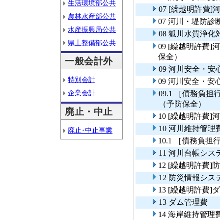
生活環境部公共
07 [繰越明許費
農林水産部公共
07 河川・堤防診
水産振興局公共
08 狐川水質浄
県土整備部公共
09 [繰越明許
保全）
一般会計外
09 河川安全・
特別会計
09 河川安全・
企業会計
09.1 ［債務
（予防保全）
廃止・中止
10 [繰越明許費
10 河川維持管理
廃止･中止事業
10.1 ［債務負
11 河川台帳シ
12 [繰越明許費
12 防災情報シ
13 [繰越明許費
13 ダム管理費
14 海岸維持管理