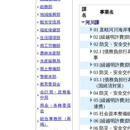
総務部
課
事業名
地域振興部
名
観光交流局
河川課
01 直轄河川海
福祉保健部
02 [繰越明許
生活環境部
02 防災・安全
商工労働部
02.1 [債務負
農林水産部
事
水産振興局
03 [繰越明許
県土整備部
03 防災・安全
警察本部
03.1 [債務負
教育委員会
（国経済対策）
会計局・庶務集
04 防災・安全
中局
05 [繰越明許
県会・各種委員
連携）
会
05 社会資本整
総合事務所（再
06 [繰越明許
掲）
06 防災・安全