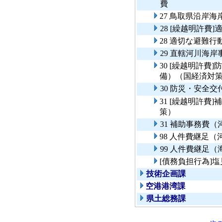
費
27 鳥取県沿岸
28 [繰越明許費
28 適切な避難行
29 直轄河川海
30 [繰越明許
備）（国経済対
30 防災・安全
31 [繰越明許
策）
31 補助事務費
98 人件費継足
99 人件費継足
[債務負担行為]
技術企画課
空港港湾課
県土総務課