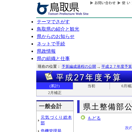
テーマでさがす
鳥取県の紹介と観光
県からのお知らせ
ネットで手続
県政情報
県の組織と仕事
現在の位置：
予算編成過程の公開
平成２７年度予算
(累計)
当初
6月補
2月補正
県土整備部
一般会計
元気づくり総本
もどる
部
次
危機管理局