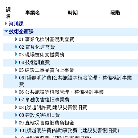
課
事業名
時期
段階
名
河川課
技術企画課
01 事業化検討基礎調査費
02 電算化運営費
03 現場技術支援業務
04 技術調査費
05 建設工事品質向上事業
06 [繰越明許費]公共施設等植栽管理・整備検討事業
費
06 公共施設等植栽管理・整備検討事業
07 単独災害復旧事業費
08 [繰越明許費]建設災害復旧費
08 建設災害復旧費
09 直轄災害復旧費負担金
10 [繰越明許費]補助事務費（建設災害復旧費）