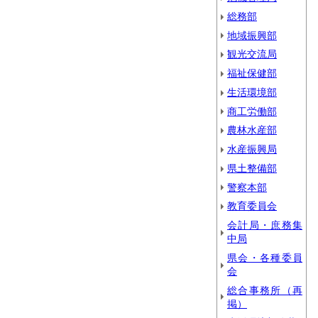
総務部
地域振興部
観光交流局
福祉保健部
生活環境部
商工労働部
農林水産部
水産振興局
県土整備部
警察本部
教育委員会
会計局・庶務集
中局
県会・各種委員
会
総合事務所（再
掲）