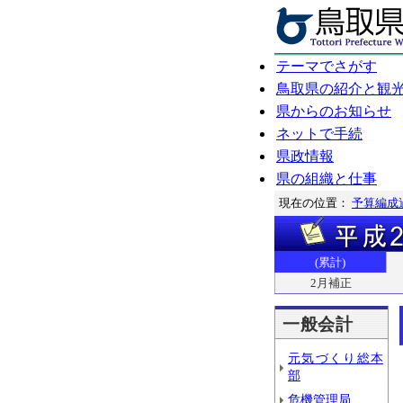
テーマでさがす
鳥取県の紹介と観
県からのお知らせ
ネットで手続
県政情報
県の組織と仕事
現在の位置：
予算編成
(累計)
2月補正
一般会計
元気づくり総本
部
危機管理局