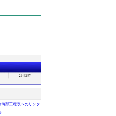
2月臨時
整備部工程表へのリンク
略