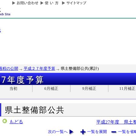
光
過程の公開
平成２７年度予算
県土整備部公共(累計)
当初
6月補正
9月補正
11月補正
県土整備部公共
もどる
平成27年度 県土
次の一覧へ
一覧を展開
一覧を省