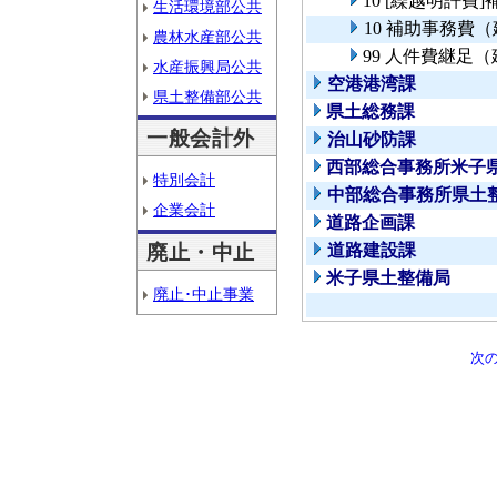
10 [繰越明許
生活環境部公共
10 補助事務費
農林水産部公共
99 人件費継足
水産振興局公共
空港港湾課
県土整備部公共
県土総務課
一般会計外
治山砂防課
西部総合事務所米子
特別会計
中部総合事務所県土
企業会計
道路企画課
廃止・中止
道路建設課
米子県土整備局
廃止･中止事業
次