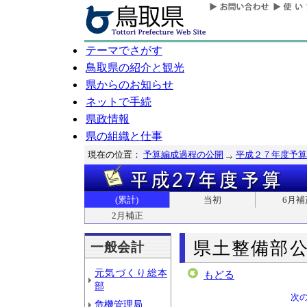
テーマでさがす
鳥取県の紹介と観光
県からのお知らせ
ネットで手続
県政情報
県の組織と仕事
現在の位置：
予算編成過程の公開
平成２７年度予算
(累計)
当初
6月補
2月補正
県土整備部
一般会計
元気づくり総本
もどる
部
次
危機管理局