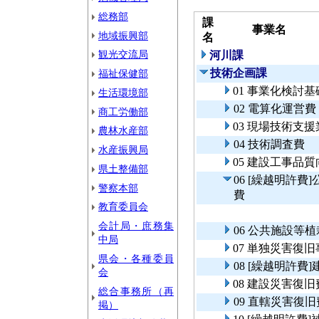
総務部
課
事業名
地域振興部
名
観光交流局
河川課
技術企画課
福祉保健部
01 事業化検討
生活環境部
02 電算化運営費
商工労働部
03 現場技術支
農林水産部
04 技術調査費
水産振興局
05 建設工事品
県土整備部
06 [繰越明許
警察本部
費
教育委員会
会計局・庶務集
06 公共施設等
中局
07 単独災害復
県会・各種委員
08 [繰越明許費
会
08 建設災害復旧
総合事務所（再
09 直轄災害復
掲）